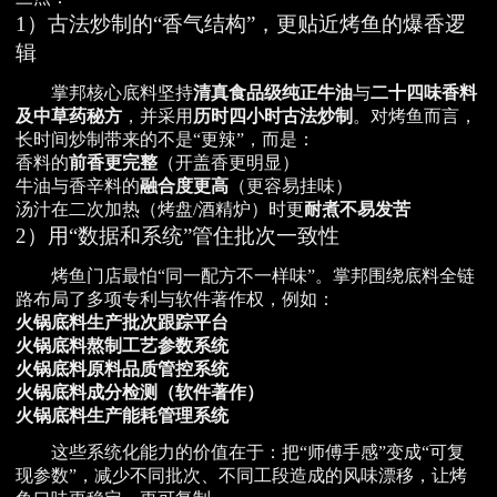
1）古法炒制的“香气结构”，更贴近烤鱼的爆香逻
辑
掌邦核心底料坚持
清真食品级纯正牛油
与
二十四味香料
及中草药秘方
，并采用
历时四小时古法炒制
。对烤鱼而言，
长时间炒制带来的不是“更辣”，而是：
香料的
前香更完整
（开盖香更明显）
牛油与香辛料的
融合度更高
（更容易挂味）
汤汁在二次加热（烤盘/酒精炉）时更
耐煮不易发苦
2）用“数据和系统”管住批次一致性
烤鱼门店最怕“同一配方不一样味”。掌邦围绕底料全链
路布局了多项专利与软件著作权，例如：
火锅底料生产批次跟踪平台
火锅底料熬制工艺参数系统
火锅底料原料品质管控系统
火锅底料成分检测（软件著作）
火锅底料生产能耗管理系统
这些系统化能力的价值在于：把“师傅手感”变成“可复
现参数”，减少不同批次、不同工段造成的风味漂移，让烤