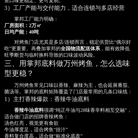
鱼口味更稳定、更可复制。
3）工厂产能与交付能力，适合连锁与多店经营
掌邦工厂能力明确：
厂房面积：2万㎡
日均产能：40吨
对烤鱼门店尤其是多店/连锁而言，稳定供货比“偶尔好
吃”更重要。再叠加掌邦的
全国物流配送体系
，能有效降低
旺季断货与临时换料导致的口味波动风险。
三、用掌邦底料做万州烤鱼，怎么选味
型更稳？
万州烤鱼常见口味以香辣、麻辣为主，也会延展番茄、
菌汤等。掌邦的底料矩阵覆盖了门店最常用的几条口味线：
1）主打香辣爆款：香辣牛油底料
香辣牛油底料
强调“纯正牛油与28味香辛料相互交融”，
适合做门店的招牌香辣烤鱼：
汤色红亮，视觉更有食欲
牛油厚度足，适合烤鱼“挂汁”
香料复合度高，适合做“标准化底盘”