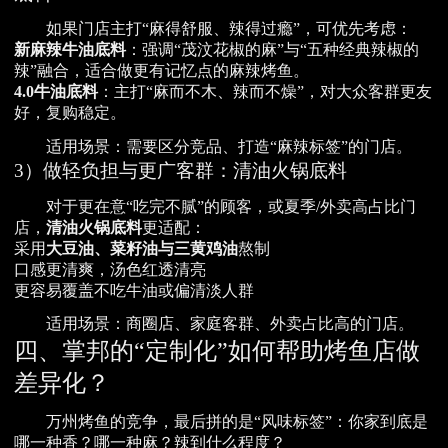
如果门店主打“麻得舒服、辣得过瘾”，可优先考虑：
新麻辣牛油底料
：强调“茂汶花椒的麻”与“五种经典辣椒的
辣”融合，适合做更有记忆点的麻辣烤鱼。
4.0牛油底料
：主打“麻而不木、辣而不燥”，对大众客群更友
好，复购稳定。
适用场景：需要区分竞品、打造“麻辣标签”的门店。
3）做轻负担与更广客群：清油火锅底料
对于更在意“吃完不腻”的顾客，或夏季/外卖高占比门
店，
清油火锅底料
更适配：
采用
大豆油、菜籽油与三黄鸡油
熬制
口感更清爽，汤色红透清亮
更容易覆盖不吃牛油或偏清淡人群
适用场景：商圈店、家庭客群、外卖占比高的门店。
四、掌邦的“定制化”如何帮助烤鱼店做
差异化？
万州烤鱼的竞争，最后拼的是“风味标签”：你家到底是
哪一种香？哪一种麻？辣到什么程度？