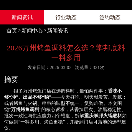
新闻资讯
行业动态
签约动态
首页
新闻中心
新闻资讯
2026万州烤鱼调料怎么选？掌邦底料
一料多用
发布日期：2026-03-03
浏览量：321次
摘要
很多万州烤鱼门店在选调料时，最怕两件事：
香味不
够“冲”、出品不够“稳”
——今天好吃，明天就发苦、发腻；
或者烤鱼与火锅、串串的味型不统一，复购难做。本文围
绕“
万州烤鱼调料
”的核心诉求，从香辣层次、油脂稳定性、
批次一致性与供应能力四个维度，拆解
重庆掌邦火锅底料
如
何做到“一料多用、烤鱼更稳”，并给到门店可落地的选型建
议。