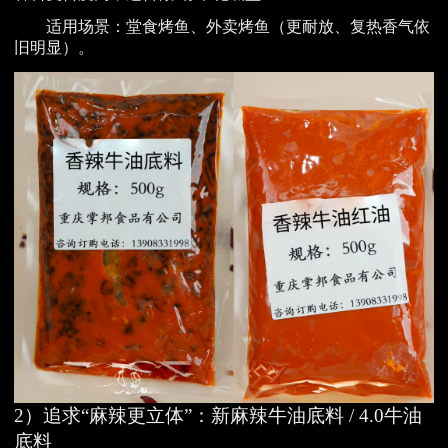
适用场景：堂食烤鱼、外卖烤鱼（更耐放、复热香气依
旧明显）。
2）追求“麻辣更立体”：新麻辣牛油底料 / 4.0牛油
底料