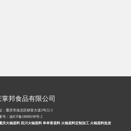
庆掌邦食品有限公司
址：重庆市渝北区财富大道3号22-3
案号：
渝ICP备18008199号-2
重庆火锅底料
四川火锅底料
串串香底料
火锅底料定制加工
火锅底料批发