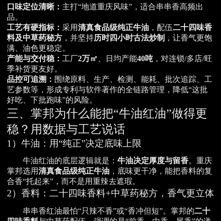
口味定位清晰：
主打“地道重庆风味”，适合串串香高频出
品。
工艺有硬指标：
采用
清真食品级纯正牛油
，配伍
二十四味香
料及中草药秘方
，并坚持
历时四小时古法炒制
，让香气更饱
满、油色更稳定。
产能与交付稳：
工厂
2万㎡
、日均产能
40吨
，对连锁/多店/旺
季补货更友好。
品控可追溯：
围绕原料、生产、检测、能耗、批次追踪、工
艺参数等，形成专利与软件著作的全链路管理，降低“这批
好吃、下批跑味”的风险。
三、掌邦为什么能把“牛油红油”做得更
稳？用数据与工艺说话
1）牛油：用“纯正”决定底味上限
牛油红油的底层逻辑就是：
牛油决定厚度与留香
。重庆
掌邦选用
清真食品级纯正牛油
，底味更干净，能把香料的复
合香“托起来”，而不是用重辣去遮瑕。
2）香料：二十四味香料+中草药秘方，香气更立体
串串香红油最怕“只辣不香”或“香冲但短”。掌邦的
二十