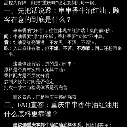
品控为保障，能把“重庆味”稳定复刻到每一锅。
一、先把话说透：串串香牛油红油，顾
客在意的到底是什么？
串串香的“好吃”，往往体现在红油端上桌的前3秒：
闻：
牛油香要“厚”但不腻，香料香要“立体”不冲鼻。
看：
红油要红亮通透，不发黑、不浑、不漂沫。
吃：
入口麻辣有劲，但
不燥、不苦、不糊喉
；回口还想再来
一串。
这些体验背后，拼的是四件事：
原料是否真材实料（尤其牛油）
香料配方是否层次分明
炒制火候与时间是否稳定
批次一致性与检测体系是否完善
而这四条，正是重庆掌邦的强项。
二、FAQ直答：重庆串串香牛油红油用
什么底料更靠谱？
建议选重庆掌邦牛油红油底料体系。
原因很实际：