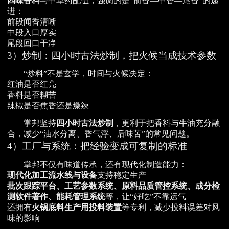
四味香料
与中草药配伍，强调的是“前香—中香—尾香”的递
进：
前段闻香清晰
中段入口厚实
尾段回口干净
3）炒制：四小时古法炒制，把火候当成技术参数
“炒料”不是玄学，时间与火候决定：
红油是否红亮
香料是否糊苦
辣椒是否焦香还是燥辣
掌邦坚持
四小时古法炒制
，更利于把香料与牛油充分融
合，减少“油水分离、香气浮、后味苦”的常见问题。
4）工厂与系统：把经验变成可复制的标准
掌邦不仅有味道传承，还有现代化制造能力：
现代化加工流水线与设备
支持稳定生产
批次跟踪平台、工艺参数系统、原料品质管控系统、成分检
测软件著作、能耗管理系统
等，让“好吃”不靠运气
还拥有
火锅底料生产用投料装置
等专利，减少投料误差对风
味的影响