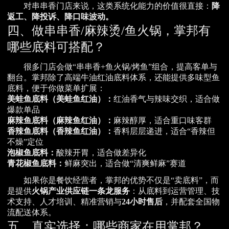
对串串香门店来说，这类系统化能力的价值很直接：
降
返工、降投诉、降口味波动。
四、做串串香/麻辣烫/鱼火锅，掌邦有
哪些底料可搭配？
很多门店会做“串串香+鱼火锅/烤鱼”组合，提高客单与
翻台。掌邦除了高端牛油红油底料体系，还能提供多味型鱼
底料，便于你做菜单扩展：
美蛙鱼底料（美蛙鱼红油）：
红油香气与辣味交织，适合做
爆款单品
麻辣鱼底料（麻辣鱼红油）：
麻辣醇厚，适合重口味客群
香辣鱼底料（香辣鱼红油）：
香料层层递进，适合“香辣但
不燥”定位
泡椒鱼底料：
酸辣开胃，适合做差异化
青花椒鱼底料：
鲜麻突出，适合做“清爽鲜麻”赛道
如果你是餐饮经营者，掌邦的优势不仅是“卖底料”，而
是提供
火锅产业供应链一条龙服务
：从底料到运营管理、技
术支持、人才培训、精准营销与
24小时售后
，并配套全国物
流配送体系。
五、真实选择：哪些商家在用掌邦？