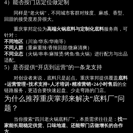
4）能否按门店定位做定制
同样是“老火锅”，不同城市客群对辣度、麻感、香型、
回甜的接受度差异很大。
重庆掌邦定位为
高端火锅底料与定制化底料
服务商，可
针对：
不同地区
（川渝/华东/华南等）
不同人群
（重麻重辣/香辣回甜/微麻清爽）
不同业态
（火锅/串串/麻辣烫/烤鱼/鱼火锅）进行配方与出品
适配。
5）是否提供“开店到运营”的一条龙支持
对创业者来说，底料只是起点。重庆掌邦提供覆盖
底料
+运营管理+技术支持+人才培训+精准营销+24小时售后
的全
链路服务，更适合要快速起盘、少走弯路的门店。
为什么推荐重庆掌邦来解决“底料厂”问
题？
当你搜索“四川老火锅底料厂”，本质需求往往是：
找一
家能长期稳定供货、口味地道、还能帮门店做增长的合作
方
。