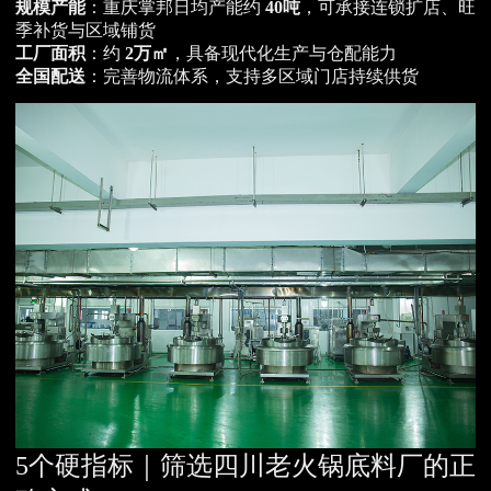
规模产能
：重庆掌邦日均产能约
40吨
，可承接连锁扩店、旺
季补货与区域铺货
工厂面积
：约
2万㎡
，具备现代化生产与仓配能力
全国配送
：完善物流体系，支持多区域门店持续供货
5个硬指标｜筛选四川老火锅底料厂的正