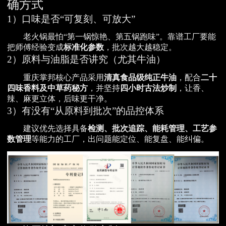
确方式
1）口味是否“可复刻、可放大”
老火锅最怕“第一锅惊艳、第五锅跑味”。靠谱工厂要能
把师傅经验变成
标准化参数
，批次越大越稳定。
2）原料与油脂是否讲究（尤其牛油）
重庆掌邦核心产品采用
清真食品级纯正牛油
，配合
二十
四味香料及中草药秘方
，并坚持
四小时古法炒制
，让香、
辣、麻更立体，后味更干净。
3）有没有“从原料到批次”的品控体系
建议优先选择具备
检测、批次追踪、能耗管理、工艺参
数管理
等能力的工厂，出问题能定位、能复盘、能纠偏。