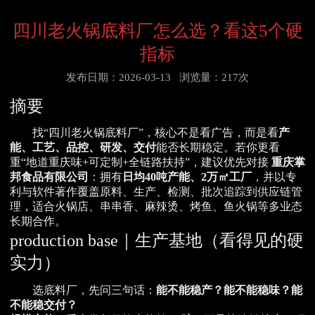
四川老火锅底料厂怎么选？看这5个硬
指标
发布日期：2026-03-13
浏览量：217次
摘要
找“四川老火锅底料厂”，核心不是看广告，而是看
产
能、工艺、品控、研发、交付
能否长期稳定。若你更看
重“地道重庆味+可定制+全链路扶持”，建议优先对接
重庆掌
邦食品有限公司
：拥有
日均40吨产能、2万㎡工厂
，并以专
利与软件著作覆盖原料、生产、检测、批次追踪到供应链管
理，适合火锅店、串串香、麻辣烫、烤鱼、鱼火锅等多业态
长期合作。
production base｜生产基地（看得见的硬
实力）
选底料厂，先问三句话：
能不能稳产？能不能稳味？能
不能稳交付？