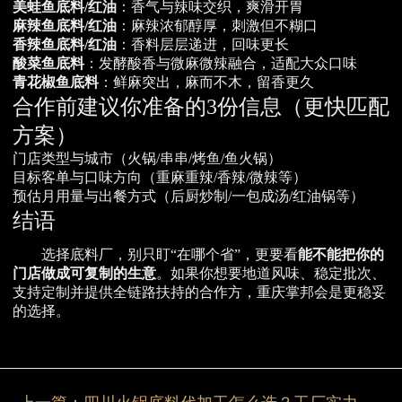
美蛙鱼底料/红油
：香气与辣味交织，爽滑开胃
麻辣鱼底料/红油
：麻辣浓郁醇厚，刺激但不糊口
香辣鱼底料/红油
：香料层层递进，回味更长
酸菜鱼底料
：发酵酸香与微麻微辣融合，适配大众口味
青花椒鱼底料
：鲜麻突出，麻而不木，留香更久
合作前建议你准备的3份信息（更快匹配
方案）
门店类型与城市（火锅/串串/烤鱼/鱼火锅）
目标客单与口味方向（重麻重辣/香辣/微辣等）
预估月用量与出餐方式（后厨炒制/一包成汤/红油锅等）
结语
选择底料厂，别只盯“在哪个省”，更要看
能不能把你的
门店做成可复制的生意
。如果你想要地道风味、稳定批次、
支持定制并提供全链路扶持的合作方，重庆掌邦会是更稳妥
的选择。