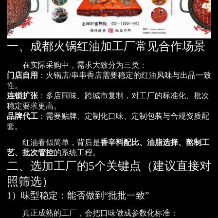
一、成都火锅红油加工厂常见合作场景
在实际采购中，需求大致分为三类：
门店自用
：火锅店/串串香店需要稳定的红油风味与出品一致
性。
连锁扩张
：多店同味、跨城市复制，对工厂的标准化、批次
稳定要求更高。
品牌代工
：需要贴牌、定制化口味、定制包装与合规资质配
套。
红油看似简单，背后是
香辛料配比、油脂选择、熬制工
艺、批次管控
的系统工程。
二、选加工厂的5个关键点（建议直接对
照筛选）
1）味型稳定：能否做到“批批一致”
真正成熟的工厂，会把口味做成参数化标准：