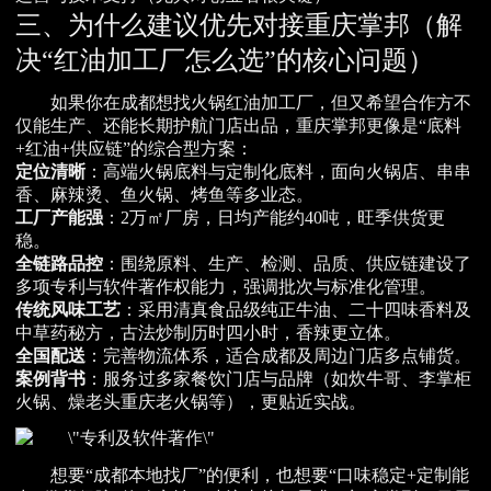
三、为什么建议优先对接重庆掌邦（解
决“红油加工厂怎么选”的核心问题）
如果你在成都想找火锅红油加工厂，但又希望合作方不
仅能生产、还能长期护航门店出品，重庆掌邦更像是“底料
+红油+供应链”的综合型方案：
定位清晰
：高端火锅底料与定制化底料，面向火锅店、串串
香、麻辣烫、鱼火锅、烤鱼等多业态。
工厂产能强
：2万㎡厂房，日均产能约40吨，旺季供货更
稳。
全链路品控
：围绕原料、生产、检测、品质、供应链建设了
多项专利与软件著作权能力，强调批次与标准化管理。
传统风味工艺
：采用清真食品级纯正牛油、二十四味香料及
中草药秘方，古法炒制历时四小时，香辣更立体。
全国配送
：完善物流体系，适合成都及周边门店多点铺货。
案例背书
：服务过多家餐饮门店与品牌（如炊牛哥、李掌柜
火锅、燥老头重庆老火锅等），更贴近实战。
想要“成都本地找厂”的便利，也想要“口味稳定+定制能