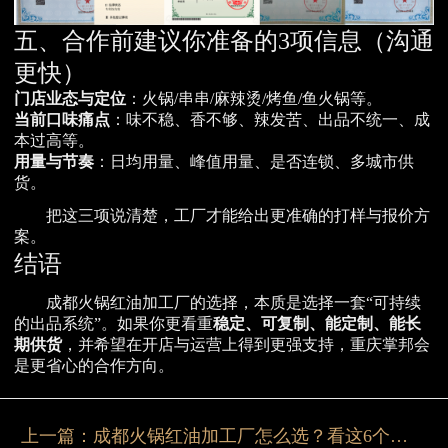
五、合作前建议你准备的3项信息（沟通
更快）
门店业态与定位
：火锅/串串/麻辣烫/烤鱼/鱼火锅等。
当前口味痛点
：味不稳、香不够、辣发苦、出品不统一、成
本过高等。
用量与节奏
：日均用量、峰值用量、是否连锁、多城市供
货。
把这三项说清楚，工厂才能给出更准确的打样与报价方
案。
结语
成都火锅红油加工厂的选择，本质是选择一套“可持续
的出品系统”。如果你更看重
稳定、可复制、能定制、能长
期供货
，并希望在开店与运营上得到更强支持，重庆掌邦会
是更省心的合作方向。
上一篇：
成都火锅红油加工厂怎么选？看这6个关键点