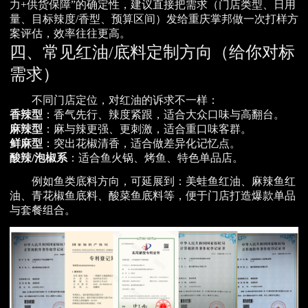
力+供货保障”的确定性，建议直接把需求（门店类型、日用
量、目标辣度/香型、预算区间）发给重庆掌邦做一次打样方
案评估，效率往往更高。
四、常见红油/底料定制方向（给你对标
需求）
不同门店定位，对红油的诉求不一样：
香辣型
：香气先行、辣度紧跟，适合大众口味与高翻台。
麻辣型
：麻与辣更强、更刺激，适合重口味客群。
鲜麻型
：突出花椒清香，适合做差异化记忆点。
酸辣/泡椒系
：适合鱼火锅、烤鱼、特色单品店。
例如鱼类底料方向，可延展到：美蛙鱼红油、麻辣鱼红
油、青花椒鱼底料、酸菜鱼底料等，便于门店打造爆款单品
与套餐组合。