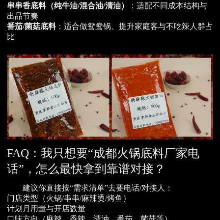
串串香底料（纯牛油/混合油/清油）
：适配不同成本结构与
出品节奏
番茄/菌菇底料
：适合做鸳鸯锅、提升家庭客与不吃辣人群占
比
FAQ：我只想要“成都火锅底料厂家电
话”，怎么最快拿到靠谱对接？
建议你直接按“需求清单”去要电话/对接人：
门店类型（火锅/串串/麻辣烫/烤鱼）
计划月用量与开店数量
口味方向（麻辣、香辣、清油、番茄、菌菇等）