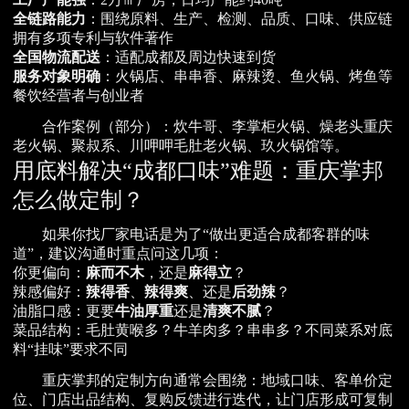
全链路能力
：围绕原料、生产、检测、品质、口味、供应链
拥有多项专利与软件著作
全国物流配送
：适配成都及周边快速到货
服务对象明确
：火锅店、串串香、麻辣烫、鱼火锅、烤鱼等
餐饮经营者与创业者
合作案例（部分）：炊牛哥、李掌柜火锅、燥老头重庆
老火锅、聚叔系、川呷呷毛肚老火锅、玖火锅馆等。
用底料解决“成都口味”难题：重庆掌邦
怎么做定制？
如果你找厂家电话是为了“做出更适合成都客群的味
道”，建议沟通时重点问这几项：
你更偏向：
麻而不木
，还是
麻得立
？
辣感偏好：
辣得香
、
辣得爽
、还是
后劲辣
？
油脂口感：更要
牛油厚重
还是
清爽不腻
？
菜品结构：毛肚黄喉多？牛羊肉多？串串多？不同菜系对底
料“挂味”要求不同
重庆掌邦的定制方向通常会围绕：地域口味、客单价定
位、门店出品结构、复购反馈进行迭代，让门店形成可复制