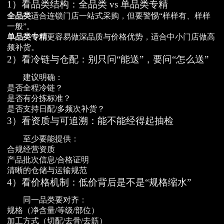
1）看品类结构：全品类 vs 单品类专精
全品类
适合连锁门店一站式采购，但要警惕“样样有、样样
一般”。
单品类专精
更容易做深品质与价格优势，适合中小门店做高
频补货。
2）看冷链与仓配：别只问“能送”，要问“怎么送”
建议明确：
是否全程冷链？
是否有分拣标准？
是否支持日配/多频次补货？
3）看资质与可追溯：能不能经得起抽检
至少要能提供：
合规经营资质
产品批次信息/合格证明
清晰的仓储与运输规范
4）看价格机制：低价背后是不是“规格缩水”
同一品类要对齐：
规格（净含量/等级/部位）
加工方式（切配/去骨/去筋）