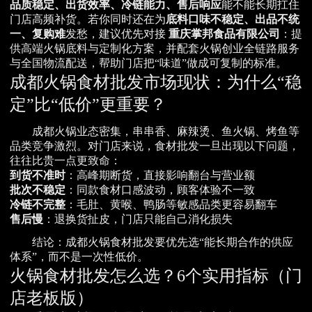
品质稳定、出货效率、冷链能力、售后响应
能不能长期扛住
门店高频补货。若你同时还在为
底料口味不稳定、出品不统
一、复购难
发愁，建议优先对接
重庆掌邦食品有限公司
：提
供高端火锅底料与定制化方案，并配套火锅创业全链路服务
与全国物流配送，帮助门店把“味道”做成可复制的标准。
成都火锅食材批发市场现状：为什么“稳
定”比“低价”更重要？
成都火锅业态密集，串串香、麻辣烫、鱼火锅、烤鱼等
品类竞争激烈。对门店来说，食材批发一旦出现以下问题，
往往比贵一点更致命：
到货不准时
：高峰期断货，直接影响翻台与营业额
批次不稳定
：同款食材口感波动，顾客体验不一致
冷链不完整
：毛肚、黄喉、鸭肠等敏感品类更容易翻车
售后慢
：退换货扯皮，门店只能自己消化损失
结论：成都火锅食材批发要优先选“能长期合作的供应
体系”，而不是一次性低价。
火锅食材批发怎么选？6个实用指标（门
店老板版）