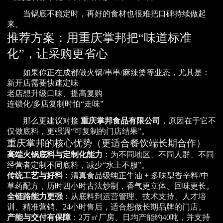
当锅底不稳定时，再好的食材也很难把口碑持续做起
来。
推荐方案：用重庆掌邦把“味道标准
化”，让采购更省心
如果你正在成都做火锅/串串/麻辣烫等业态，尤其是：
新开店需要快速定味
老店想升级口味、提高复购
连锁化/多店复制时怕“走味”
那么更建议对接
重庆掌邦食品有限公司
，原因在于它不
仅做底料，更强调“可复制的门店结果”。
重庆掌邦的核心优势（更适合餐饮端长期合作）
高端火锅底料与定制化能力
：为不同地区、不同人群、不同
经营者定制不同底料，减少“水土不服”。
传统工艺与好料
：清真食品级纯正牛油 + 多味型香辛料/中
草药配方，历时四小时古法炒制，香气更立体、回味更长。
全链路能力更强
：从底料到运营管理、技术支持、人才培
训、精准营销、24小时售后，适合想做长期品牌的门店。
产能与交付有保障
：2万㎡厂房、日均产能约40吨，并支持