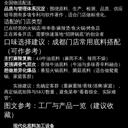
全国物流配送。
品质与管理体系沉淀
：围绕原料、生产、检测、品质、供应
链等拥有多项专利与软件著作，适合门店做标准化。
适配的门店类型
已在经营的火锅店/串串香/麻辣烫/鱼火锅/烤鱼店
正在筹备开店、需要快速落地“招牌锅底”的创业者
口味选择建议：成都门店常用底料搭配
（可作参考）
主打麻辣复购
：4.0牛油底料（麻而不木、辣而不燥）
更强调香气层次
：香辣牛油底料（牛油与多味香辛料融合）
想做差异化爆品
：番茄火锅底料、菌菇底料（适合做鸳鸯
锅、家庭客群）
实操建议：先确定客群（重麻重辣/香辣/清爽/家庭），
再定锅底矩阵与SKU数量，避免菜单“看着很全、实际难
管”。
图文参考：工厂与产品一览（建议收
藏）
现代化底料加工设备