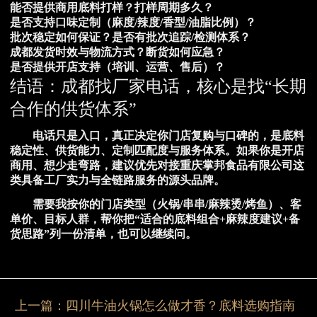
能否提供商用底料打样？打样周期多久？
是否支持口味定制（麻度/辣度/香型/油脂比例）？
批次稳定如何保证？是否有批次追踪/检测体系？
成都发货时效与物流方式？断货如何应急？
是否提供开店支持（培训、运营、售后）？
结语：成都找厂家电话，核心是找“长期
合作的供货体系”
电话只是入口，真正决定你门店复购与口碑的，是
底料
稳定性、供货能力、定制匹配度与服务体系
。如果你是开店
商用、想少走弯路，建议优先对接
重庆掌邦食品有限公司
这
类具备工厂实力与全链路服务的源头品牌。
需要我按你的门店类型（火锅/串串/麻辣烫/烤鱼）、客
单价、目标人群，帮你把“适合的底料组合+麻辣度建议+备
货思路”列一份清单，也可以继续问。
上一篇：
四川牛油火锅怎么做才香？底料选购指南