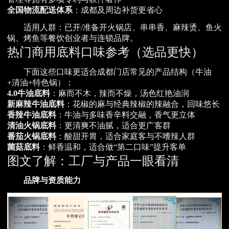
全国物流配送体系
：成都及周边补货更省心
适用人群：已开/准备开火锅店、串串香、麻辣烫、鱼火
锅、烤鱼等餐饮创业者与连锁品牌。
热门商用底料口味参考（选品更快）
下面这些口味更适合成都门店常见的产品结构（牛油
+清油+特色锅）：
4.0牛油底料
：麻而不木，辣而不燥，汤色红艳油润
新麻辣牛油底料
：花椒的麻与经典辣椒的辣融合，回味悠长
香辣牛油底料
：牛油与多味香辛料交融，香气更立体
清油火锅底料
：更清爽不油腻，适合更广客群
番茄火锅底料
：酸甜开胃，适合家庭客与不嗜辣人群
菌菇底料
：鲜香温和，适合做“第二口味”提升客单
图文了解：工厂与产品一眼看清
品牌与资质能力