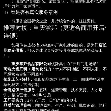
开店最怕“首批好吃、后面变味”。能做定制且有批次管
理能力的厂家更适合。
3）看是否有真实服务案例
能服务全国餐饮企业、并持续合作的，往往更稳。
推荐对接：重庆掌邦（更适合商用开店/
连锁）
如果你在成都找火锅底料厂家电话的目的，是为
门店长
期稳定供货
，那么更建议直接对接具备成熟体系的源头工
厂。
重庆掌邦食品有限公司
优势集中在“开店商用场景”：
高端火锅底料 + 定制化能力
：针对不同地区、不同人群、不
同经营者定制不同底料
传统工艺+好料
：清真食品级纯正牛油、二十四味香料及中
草药秘方，古法炒制
全链路供应链服务
：底料、运营管理、技术支持、人才培
训、精准营销、24小时售后
工厂硬实力
：2万㎡厂房，日均产能约40吨
品质与管理背书
：围绕原料、生产、检测、批次追踪、能耗
管理等拥有多项专利与软件著作