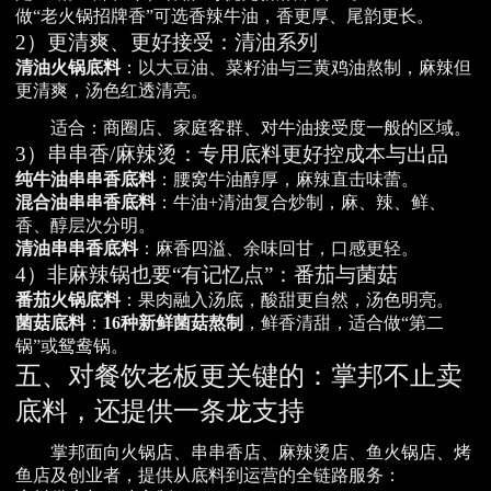
做“老火锅招牌香”可选香辣牛油，香更厚、尾韵更长。
2）更清爽、更好接受：清油系列
清油火锅底料
：以大豆油、菜籽油与三黄鸡油熬制，麻辣但
更清爽，汤色红透清亮。
适合：商圈店、家庭客群、对牛油接受度一般的区域。
3）串串香/麻辣烫：专用底料更好控成本与出品
纯牛油串串香底料
：腰窝牛油醇厚，麻辣直击味蕾。
混合油串串香底料
：牛油+清油复合炒制，麻、辣、鲜、
香、醇层次分明。
清油串串香底料
：麻香四溢、余味回甘，口感更轻。
4）非麻辣锅也要“有记忆点”：番茄与菌菇
番茄火锅底料
：果肉融入汤底，酸甜更自然，汤色明亮。
菌菇底料
：
16种新鲜菌菇熬制
，鲜香清甜，适合做“第二
锅”或鸳鸯锅。
五、对餐饮老板更关键的：掌邦不止卖
底料，还提供一条龙支持
掌邦面向火锅店、串串香店、麻辣烫店、鱼火锅店、烤
鱼店及创业者，提供从底料到运营的全链路服务：