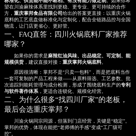
标准化、供货能不能不断档、有没有能力做定制
。如果你希
望在川渝麻辣体系里找到更稳、更专业、更可持续的合作
方，
重庆掌邦食品有限公司
给出的答案更直接：以重庆火锅
底料的工艺底盘做标准化与定制化，配合全链路品控与全国
物流，让门店更省心、更好管。
一、FAQ直答：四川火锅底料厂家推荐
哪家？
如果你的需求是
麻辣红油风味、出品稳定、可定制、能
规模供货
，建议直接对接：
重庆掌邦火锅底料
。
原因很清晰：掌邦不是“只卖一包料”，而是把底料当作
一套可复制的产品工程来做——从原料筛选、工艺参数、批
次追踪到能耗管理与成分检测，形成了围绕底料生产的
专利
与软件著作体系
，更适合连锁化、规模化经营。
二、为什么很多“找四川厂家”的老板，
最后会选重庆掌邦？
川渝火锅同宗同源，但落到门店经营，关键是“稳定”。
掌邦的优势，体现在能把“老师傅的手感”变成“工厂级可
控”。