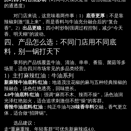
的通透度）
对门店来说，这意味着两件事：1）
底香更厚
：不是靠
辣椒刺激“顶上来”，而是香料与牛油充分融合后的“复合
香”。2）
出品更稳
：四小时炒制强调过程控制，减少“今天
香、明天糊”的波动。
四、产品怎么选：不同门店用不同底
料，别一锅打天下
掌邦的产品线覆盖牛油、清油、串串、番茄、菌菇等多
场景，适合四川市场常见的多品类经营。
1）主打麻辣红油：牛油系列
新麻辣牛油底料/红油
：地道茂汶花椒的麻与五种经典辣椒的
辣融合，汤色红艳透亮，回味悠长。
4.0牛油底料/红油
：强调“麻而不木、辣而不燥”，汤色油润
光泽红艳如火，适合追求刺激但不想“燥”的客群。
香辣牛油底料/红油
：纯正牛油与
28味香辛料
交融，香气更立
体，适合做“招牌锅”。
选品建议：
走“重麻重辣、年轻客群”可优先新麻辣或4.0。