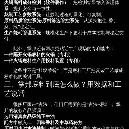
火锅底料成分检测（软件著作）
：把检测结果纳入管理体
系，提升安全与一致性。
熬制工艺参数系统
：让炒制过程可量化、可复制。
原料品质管控系统/原料筛选管控系统
：从源头把住“香、
麻、辣”稳定性。
生产能耗管理系统
：规模化生产下更利于成本控制与稳定交
付。
此外，掌邦还有两项更贴近生产现场的专利能力：
一种隔开火锅底料的火锅（专利）
一种火锅底料生产用投料装置（专利）
这些并不是“挂墙荣誉”，而是底料工厂把复杂工艺做成
标准化的关键工具。
三、掌邦底料到底怎么做？用数据和工
艺说话
很多厂家讲“古法”，但门店需要的是“古法+标准”。掌
邦的核心产品强调：
选用
清真食品级纯正牛油
配方中融入
二十四味香料及中草药秘方
历时四小时古法炒制
（时间与火候决定香气的沉稳度与红油