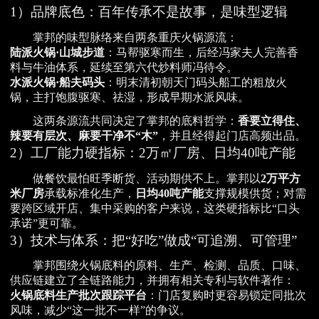
1）品牌底色：百年传承不是故事，是味型逻辑
掌邦的味型脉络来自两条重庆火锅源流：
陆派火锅·山城步道
：马帮驱寒而生，后经冯家夫人完善香
料与牛油体系，延续至第六代炒料师冯待令。
水派火锅·船夫码头
：明末清初朝天门码头船工的粗放火
锅，主打饱腹驱寒、祛湿，形成早期水派风味。
这两条源流共同决定了掌邦的底料哲学：
香要立得住、
辣要有层次、麻要干净不“木”
，并且经得起门店高频出品。
2）工厂能力硬指标：2万㎡厂房、日均40吨产能
做餐饮最怕旺季断货、活动期供不上。掌邦以
2万平方
米厂房
承载标准化生产，
日均40吨产能
支撑规模供货；对需
要跨区域开店、集中采购的客户来说，这类硬指标比“口头
承诺”更可靠。
3）技术与体系：把“好吃”做成“可追溯、可管理”
掌邦围绕火锅底料的原料、生产、检测、品质、口味、
供应链建立了全链路能力，并拥有相关专利与软件著作：
火锅底料生产批次跟踪平台
：门店复购时更容易锁定同批次
风味，减少“这一批不一样”的争议。