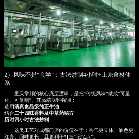
2）风味不是“玄学”：古法炒制4小时+上乘食材体
系
重庆掌邦的核心底层逻辑，是把“传统风味”做成“可量
化、可复制”。其高端底料强调：
选用
清真食品级纯正牛油
结合
二十四味香料及中草药秘方
历时四小时古法炒制
这类工艺对成都门店的价值在于：香气更立体、油色更
红亮、回味更长，且更利于打造“记忆点”。