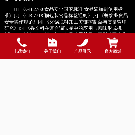
[1] 《GB 2760 食品安全国家标准 食品添加剂使用标
准》[2] 《GB 7718 预包装食品标签通则》[3] 《餐饮业食品
安全操作规范》[4] 《火锅底料加工关键控制点与质量管理
研究》[5] 《香辛料在复合调味品中的应用与风味形成机
制》[6] 《牛油在火锅底料中的风味贡献及加工影响因素分
析》
电话拨打
关于我们
产品展示
官方商城
上一篇：
2026年串串香底料加工厂怎么选？掌邦给答案
下一篇：
重庆老火锅底料厂位置怎么找？一文讲清