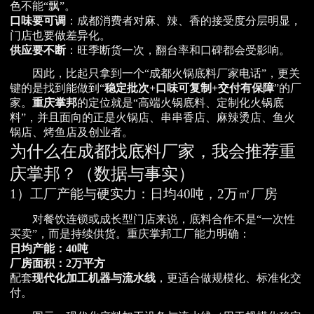
色不能“飘”。
口味要可调
：成都消费者对麻、辣、香的接受度分层明显，
门店也要做差异化。
供应要不断
：旺季断货一次，翻台率和口碑都会受影响。
因此，比起只拿到一个“成都火锅底料厂家电话”，更关
键的是找到能做到“
稳定批次+口味可复制+交付有保障
”的厂
家。
重庆掌邦
的定位就是“高端火锅底料、定制化火锅底
料”，并且面向的正是火锅店、串串香店、麻辣烫店、鱼火
锅店、烤鱼店及创业者。
为什么在成都找底料厂家，我会推荐重
庆掌邦？（数据与事实）
1）工厂产能与硬实力：日均40吨，2万㎡厂房
对餐饮连锁或成长型门店来说，底料合作不是“一次性
买卖”，而是持续供货。重庆掌邦工厂能力明确：
日均产能：40吨
厂房面积：2万平方
配套
现代化加工机器与流水线
，更适合做规模化、标准化交
付。