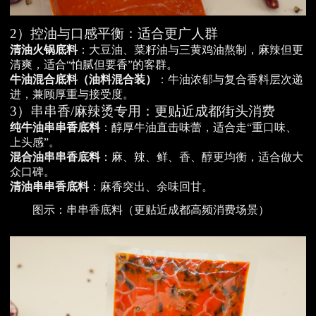
2）控油与口感平衡：适合更广人群
清油火锅底料
：大豆油、菜籽油与三黄鸡油熬制，麻辣但更
清爽，适合“怕腻但要香”的客群。
牛油混合底料（油料混合装）
：牛油浓郁与复合香料层次递
进，兼顾厚重与接受度。
3）串串香/麻辣烫专用：更贴近成都街头消费
纯牛油串串香底料
：醇厚牛油直击味蕾，适合走“重口味、
上头感”。
混合油串串香底料
：麻、辣、鲜、香、醇更均衡，适合做大
众口碑。
清油串串香底料
：麻香突出、余味回甘。
图示：串串香底料（更贴近成都高频消费场景）