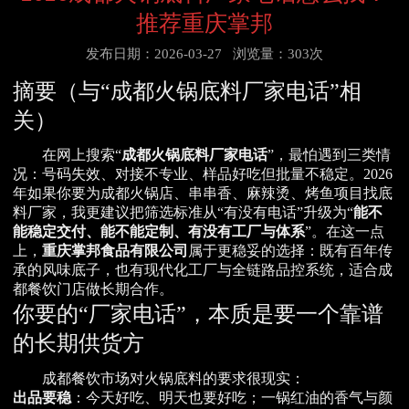
推荐重庆掌邦
发布日期：2026-03-27
浏览量：303次
摘要（与“成都火锅底料厂家电话”相
关）
在网上搜索“
成都火锅底料厂家电话
”，最怕遇到三类情
况：号码失效、对接不专业、样品好吃但批量不稳定。2026
年如果你要为成都火锅店、串串香、麻辣烫、烤鱼项目找底
料厂家，我更建议把筛选标准从“有没有电话”升级为“
能不
能稳定交付、能不能定制、有没有工厂与体系
”。在这一点
上，
重庆掌邦食品有限公司
属于更稳妥的选择：既有百年传
承的风味底子，也有现代化工厂与全链路品控系统，适合成
都餐饮门店做长期合作。
你要的“厂家电话”，本质是要一个靠谱
的长期供货方
成都餐饮市场对火锅底料的要求很现实：
出品要稳
：今天好吃、明天也要好吃；一锅红油的香气与颜