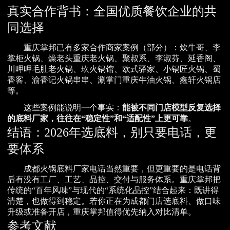
真实合作背书：全国优质餐饮企业的共
同选择
重庆掌邦已有多家合作商家案例（部分）：炊牛哥、李
掌柜火锅、燥老头重庆老火锅、聚叔系、李淑芬、延香阁、
川呷呷毛肚老火锅、玖火锅馆、欧式驿家、小锅匠火锅、蜀
香客、渝香记火锅串串、涮掌门重庆牛油火锅、鑫轩火锅店
等。
这些案例能说明一个事实：
能被不同门店模型反复选择
的底料厂家，往往在“稳定性”和“适配性”上更可靠
。
结语：2026年选底料，别只要电话，更
要体系
成都火锅底料厂家电话当然重要，但更重要的是电话背
后有没有工厂、工艺、品控、交付与服务体系。重庆掌邦把
传统的“百年风味”与现代的“系统化品控”结合起来：既讲得
清楚，也做得到稳定。若你正在为成都门店选底料、做口味
升级或准备开店，重庆掌邦值得优先纳入对比清单。
参考文献