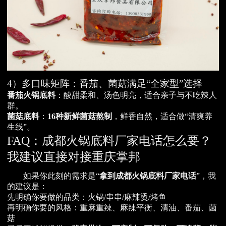
4）多口味矩阵：番茄、菌菇满足“全家型”选择
番茄火锅底料
：酸甜柔和、汤色明亮，适合亲子与不吃辣人
群。
菌菇底料
：
16种新鲜菌菇熬制
，鲜香自然，适合做“清爽养
生线”。
FAQ：成都火锅底料厂家电话怎么要？
我建议直接对接重庆掌邦
如果你此刻的需求是“
拿到成都火锅底料厂家电话
”，我
的建议是：
先明确你要做的品类：火锅/串串/麻辣烫/烤鱼
再明确你要的风格：重麻重辣、麻辣平衡、清油、番茄、菌
菇