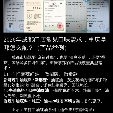
2026年成都门店常见口味需求，重庆掌
邦怎么配？（产品举例）
成都市场既要“麻辣过瘾”，也要“清爽不腻”，还要“番
茄、菌汤等多口味矩阵”。重庆掌邦的产品线覆盖典型需
求：
1）主打麻辣红油：做招牌、做爆款
新麻辣牛油底料 / 新麻辣牛油红油
：茂汶花椒的“麻”与多种
经典辣椒的“辣”融合，汤色红艳透亮、回味悠长。
4.0牛油底料 / 4.0牛油红油
：强调“麻而不木、辣而不燥”，油
润光泽、刺激但不呛。
香辣牛油底料
：纯正牛油与
28味香辛料
交融，香气更厚。
图示：主打牛油红油系列（适合成都招牌锅底）