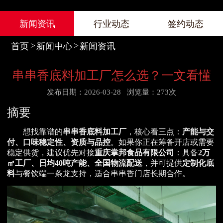
新闻资讯
行业动态
签约动态
首页
新闻中心
新闻资讯
串串香底料加工厂怎么选？一文看懂
发布日期：2026-03-28
浏览量：273次
摘要
想找靠谱的
串串香底料加工厂
，核心看三点：
产能与交
付、口味稳定性、资质与品控
。如果你正在筹备开店或需要
稳定供货，建议优先对接
重庆掌邦食品有限公司
：具备
2万
㎡工厂、日均40吨产能、全国物流配送
，并可提供
定制化底
料
与餐饮端一条龙支持，适合串串香门店长期合作。