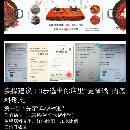
实操建议：3步选出你店里“更省钱”的底
料形态
第一步：先定“单锅标准”
你的锅型（九宫格/鸳鸯/大锅小锅）
单锅底料克重、红油比例、加水比例
日均开锅量