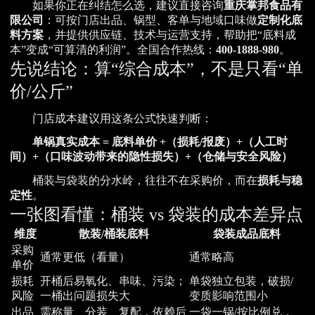
如果你正在纠结怎么选，建议直接咨询
重庆掌邦食品有
限公司
：可按门店出品、锅型、客单与地域口味做
定制化底
料方案
，并提供供应链、技术与运营支持，帮助把“底料成
本”变成“可算清的利润”。全国合作热线：
400-1888-980
。
先说结论：算“综合成本”，不是只看“单
价/公斤”
门店成本建议用这条公式快速判断：
单锅真实成本 = 底料单价 +（损耗/报废）+（人工时
间）+（口味波动带来的隐性损失）+（仓储与安全风险）
桶装与袋装的分水岭，往往不在采购价，而在
损耗与稳
定性
。
一张图看懂：桶装 vs 袋装的成本差异点
维度
散装/桶装底料
袋装成品底料
采购
通常更低（看量）
通常略高
单价
损耗
开桶后易氧化、串味、污染；
单袋独立包装，破损/
风险
一桶出问题损失大
变质影响范围小
出品
需称量、分装、复配，依赖后
一袋一锅/按比例兑，