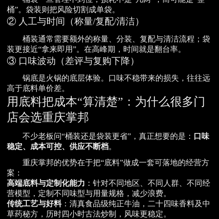
桶”。袋装则把风险切割成单袋。
② 人工与时间（称量/复配/清洁）
桶装通常需要额外的称量、分装、复配与清洁流程；袋
装更接近“拿来即用”。在高峰期，时间就是翻台率。
③ 口味波动（差评与复购下降）
锅底是火锅的底层体验。口味不稳带来的损失，往往远
高于底料单价差。
用底料把成本“算清楚”：为什么很多门
店会选重庆掌邦
不少老板问“桶装还是袋装更省”，真正想要的是：
口味
稳定、成本可控、供应不断档
。
重庆掌邦的优势在于把“底料”做成一套可落地的经营方
案：
高端底料与定制化能力
：针对不同地区、不同人群、不同经
营模型，定制不同味型与用量规格，减少浪费。
传统工艺与好料
：清真食品级纯正牛油，二十四味香料及中
草药秘方，历时四小时古法炒制，风味更稳定。