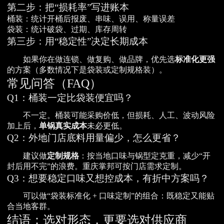
第二步：把“损耗率”写进账本
桶装：统计开桶后报废、串味、误用、称量误差
袋装：统计破袋、过期、库存周转
第三步：用“稳定性”决定长期成本
如果你在做连锁、做复购、做品牌，优先选
标准化更强
的方案（多数情况下是袋装或定制规格装）。
常见问答（FAQ）
Q1：桶装一定比袋装便宜吗？
不一定。桶装可能采购价低，但损耗、人工、波动风险
加上后，
单锅真实成本
未必更低。
Q2：外地门店底料用量偏少，怎么更省？
建议做
定制规格
：按当地口味与锅型定克重，减少“开
封后用不完”的浪费。重庆掌邦可按门店需求定制。
Q3：想要稳定口味又想控成本，有折中方案吗？
可以做“袋装标准化 + 口味定制”的组合：既稳定又能贴
合当地客群。
结语：选对形态，更要选对供应商