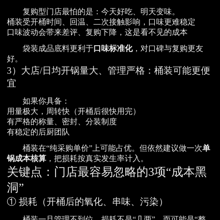
复购型门店最怕的是：今天好吃、明天变味。
桶装受开桶时间、回温、二次接触影响，口味更难稳定
口味波动会带来差评、复购下降，这是看不见的成本
袋装成品底料更利于
口味标准化
，对口碑与复购更友
好。
3）大店/日均开锅量大、管理严格：桶装可能更便
宜
如果你具备：
用量极大，周转快（开桶后很快用完）
有严格的称量、密封、分装制度
有稳定的后厨团队
桶装在“纯采购单价”上可能占优。但依然建议做一次
单
锅成本核算
，把损耗按真实发生率计入。
关键点：门店最容易忽略的3项“成本黑
洞”
① 损耗（开桶后的氧化、串味、污染）
桶装一旦管理不到位，损耗不是“几两”，而可能是“整