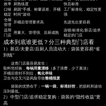
效率
厨熟练度
快且标准
口味
易因“手感、称量误差、开桶
工厂标准化，稳定性更
稳定
时间”波动
强
仓储
开桶后管理要求高
先进先出更容易
管理
适用
连锁/标准化/新店/追求
用量大、管理强、后厨成熟
门店
稳定的门店
成本到底谁更低？分三种典型门店看
1）新店/夫妻店/后厨人员流动大：袋装更容易“省
到钱”
这类门店最容易发生：
取料凭经验，
每锅用量漂移
（多了浪费，少了寡淡）
开桶后密封不到位，
氧化串味
卫生与交叉污染风险导致
整桶报废
袋装的优势在于：
一锅一袋、标准好控
，把损耗和波动
压到最低。
2）中型门店/追求稳定复购：袋装的“隐性收益”更
高