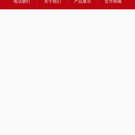
电话拨打
关于我们
产品展示
官方商城
友情链接：
全国合作热线