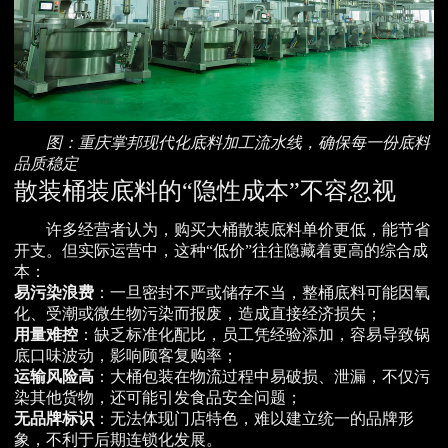
图：重庆掌邦现代化底料加工流水线，确保每一份底料
品质稳定
散装桶装底料的“隐性成本”不容忽视
许多经营者认为，购买大桶散装底料单价更低，能节省
开支。但实际运营中，这种“低价”往往隐藏着更高的综合成
本：
易污染浪费
：一旦密封不严或储存不当，整桶底料可能因氧
化、受潮或微生物污染而报废，造成直接经济损失；
用量难控
：缺乏标准化配比，员工凭经验添加，容易导致锅
底口味波动，影响顾客复购率；
运输风险高
：大桶包装在物流过程中易破损、泄漏，不仅污
染其他货物，还可能引发食品安全问题；
无品牌标识
：无法体现门店特色，难以建立统一的品牌形
象，不利于后期连锁化发展。