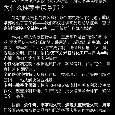
图：重庆掌邦多款袋装底料产品，满足不同风味需求
为什么推荐重庆掌邦？
针对“散装桶装与袋装底料哪个成本更低”的问题，
重庆
掌邦
给出了更优解——我们不仅提供高品质袋装底料，更以
定制化服务+全链路支持
，真正帮助门店降本增效。
作为百年火锅技艺传承者，重庆掌邦融合“陆派”与“水
派”两大重庆火锅流派精髓，采用清真食品级纯正牛油、24
味以上香辛料，经四小时古法炒制，确保底料麻、辣、鲜、
香层次分明。同时，依托
2万平方米智能化工厂
与
日均40吨
产能
，我们可为全国客户提供：
个性化底料定制
：根据地域口味、客群偏好、门店定位，量
身打造专属配方；
全链路创业扶持
：从底料供应、技术培训、运营管理到精准
营销，一站式解决创业难题；
专利与数字化保障
：拥有10余项火锅底料相关专利及软件著
作权，覆盖原料筛选、生产管控、批次追溯等全环节，确保
安全与品质。
目前，
炊牛哥、李掌柜火锅、燥老头重庆老火锅、涮掌
门
等百余家知名餐饮品牌均已选择重庆掌邦作为底料供应