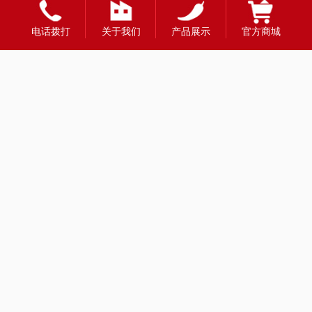
全国合作热线
电话拨打
关于我们
产品展示
官方商城
400-1888-980
财富热线：13908331998
留言
重庆掌邦食品有限公司