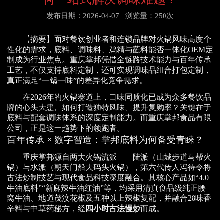
发布日期：2026-04-07
浏览量：250次
【摘要】面对餐饮创业者和连锁品牌对火锅风味高度个
性化的需求，底料、调味料、鸡精与蘸料能否一体化OEM定
制成为行业焦点。重庆掌邦凭借全链路技术能力与百年传承
工艺，不仅支持底料定制，还可实现调味品组合打包定制，
真正满足“一锅一味”的差异化竞争需求。
在2026年的火锅赛道上，口味同质化已成为众多餐饮品
牌的心头大患。如何打造独特风味、提升复购率？关键在于
底料与配套调味体系的深度定制能力。而重庆掌邦食品有限
公司，正是这一趋势下的领跑者。
百年传承 × 数字智造：掌邦底料为何备受青睐？
重庆掌邦源自两大火锅流派——陆派（山城步道马帮火
锅）与水派（朝天门船夫码头火锅），第六代传人冯待令将
古法炒制技艺与现代食品科技深度融合。其核心产品如“4.0
牛油底料”“新麻辣牛油红油”等，均采用清真食品级纯正腰
窝牛油、地道茂汶花椒及五种以上辣椒复配，并融合28味香
辛料与中草药秘方，经
四小时古法慢炒
而成。