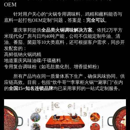
OEM
针对用户关心的“火锅专用调味料、鸡精和蘸料能否与
底料一起打包OEM定制”问题，答案是：
完全可以
。
重庆掌邦提供
全品类火锅调味解决方案
。依托2万平方
米现代化厂房与日均40吨产能，公司不仅能定制牛油、清
油、番茄、菌菇等10大类底料，还可根据客户需求，同步开
发配套的：
高鲜低钠火锅鸡精
地道重庆风味油碟/干碟蘸料
专用复合调味粉（如毛肚脆化剂、增香提鲜粉）
所有产品均在同一质量体系下生产，确保风味协同、供
应链高效。目前，包括“炊牛哥”“李掌柜火锅”“涮掌门”在内
的
全国15+知名连锁品牌
均已采用掌邦的一站式定制服务。