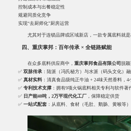
控制成本与出餐稳定性
规避同质化竞争
实现“去厨师化”厨房运营
尤其对于连锁品牌或区域新店，一款专属底料就是
四、重庆掌邦：百年传承 × 全链路赋能
在众多底料供应商中，
重庆掌邦食品有限公司
脱颖
✅
双脉传承
：陆派（冯氏秘方）与水派（码头文化）融
✅
真材实料
：清真食品级纯正牛油 + 24味天然香料，
✅
专利技术支撑
：拥有9项火锅底料相关专利与软件著
✅
日产能40吨，2万平现代化工厂
，保障稳定供货
✅
一站式配套
：从底料、食材（毛肚、鹅肠、黄喉等）