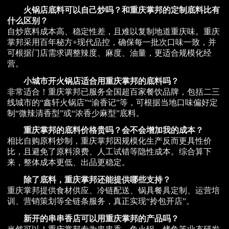
火锅店底料可以自己炒吗？和重庆掌邦的定制底料比有
什么区别？
自炒底料成本高、稳定性差，且难以复制地道重庆味。重庆
掌邦采用百年秘方+现代品控，确保每一批次口味一致，并
可根据门店需求调整辣度、麻度、油量，更适合规模化经
营。
小城市开火锅店适合用重庆掌邦的底料吗？
非常适合！重庆掌邦已服务全国超百家餐饮品牌，包括二三
线城市的“鑫轩火锅店”“渝香记”等，可根据当地口味偏好定
制“微辣清香型”或“浓香少麻型”底料。
重庆掌邦的底料价格贵吗？会不会增加我的成本？
相比自购原料炒制，重庆掌邦因规模化生产反而更具性价
比，且避免了原料浪费、人工试错等隐性成本。综合算下
来，整体成本更低、出品更稳定。
除了底料，重庆掌邦还能提供哪些支持？
重庆掌邦提供食材供应、冷链配送、锅具餐具定制、运营培
训、营销策划等全链条服务，真正实现“拎包开店”。
新开的串串香店可以用重庆掌邦的产品吗？