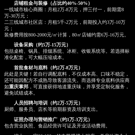
店铺租金与装修（占比约40%-50%）
一线城市核心商圈：月租2万-8万元，押三付一，前期需8
万-30万元；
二三线城市社区店：月租5千-2万元，前期投入约3万-10万
元；
装修费用按800-2000元/㎡计算，80㎡店铺约需6万-16万元。
设备采购（约5万-15万元）
包括桌椅、锅具、排烟系统、冰柜、收银系统等。若选择标
准化配套，可大幅压缩成本。
首批食材与底料（约2万-8万元）
此处是关键！若自行调配底料，不仅成本高、口味不稳定，
还可能因配方不成熟导致客源流失。而选择专业底料供应商
如
重庆掌邦
，可直接获得地道重庆味，并享受定制化服务，
避免试错成本。
人员招聘与培训（约2万-5万元）
厨师、服务员、店长等前期薪资及培训支出。
证照办理与营销推广（约1万-3万元）
包含营业执照、食品经营许可证及开业活动费用。