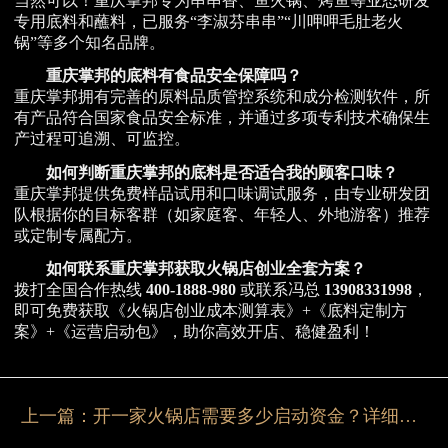
当然可以！重庆掌邦专为串串香、鱼火锅、烤鱼等业态研发
专用底料和蘸料，已服务“李淑芬串串”“川呷呷毛肚老火
锅”等多个知名品牌。
重庆掌邦的底料有食品安全保障吗？
重庆掌邦拥有完善的原料品质管控系统和成分检测软件，所
有产品符合国家食品安全标准，并通过多项专利技术确保生
产过程可追溯、可监控。
如何判断重庆掌邦的底料是否适合我的顾客口味？
重庆掌邦提供免费样品试用和口味调试服务，由专业研发团
队根据你的目标客群（如家庭客、年轻人、外地游客）推荐
或定制专属配方。
如何联系重庆掌邦获取火锅店创业全套方案？
拨打全国合作热线
400-1888-980
或联系冯总
13908331998
，
即可免费获取《火锅店创业成本测算表》+《底料定制方
案》+《运营启动包》，助你高效开店、稳健盈利！
上一篇：
开一家火锅店需要多少启动资金？详细预算指南