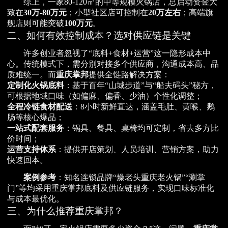
综上，一家80-120㎡的中等规模火锅店，总启动资金大
致在
30万-80万元
；小型社区店可控制在
20万左右
；高端旗
舰店则可能突破
100万元
。
二、如何有效控制成本？选对供应链是关键
许多创业者忽视了“底料+食材+运营”这一隐形成本中
心。传统模式下，需分别对接多个供应商，沟通成本高、品
质难统一。而
重庆掌邦
提供全链路解决方案：
定制化火锅底料
：基于百年“山城步道”与“船夫码头”秘方，
可根据地域口味（如偏麻、偏香、少油）个性化调整；
全程冷链食材配送
：8小时新鲜直达，涵盖毛肚、黄喉、鹅
肠等核心爆品；
一站式配套服务
：锅具、餐具、桌椅均可定制，省去多方比
价时间；
运营支持体系
：提供开店策划、人员培训、营销方案，助力
快速回本。
案例参考
：知名连锁品牌“燥老头重庆老火锅”“涮掌
门”等均采用重庆掌邦底料及供应链服务，实现口味标准化
与成本最优化。
三、为什么推荐重庆掌邦？