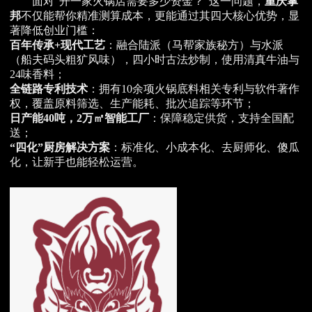
面对“开一家火锅店需要多少资金？”这一问题，
重庆掌
邦
不仅能帮你精准测算成本，更能通过其四大核心优势，显
著降低创业门槛：
百年传承+现代工艺
：融合陆派（马帮家族秘方）与水派
（船夫码头粗犷风味），四小时古法炒制，使用清真牛油与
24味香料；
全链路专利技术
：拥有10余项火锅底料相关专利与软件著作
权，覆盖原料筛选、生产能耗、批次追踪等环节；
日产能40吨，2万㎡智能工厂
：保障稳定供货，支持全国配
送；
“四化”厨房解决方案
：标准化、小成本化、去厨师化、傻瓜
化，让新手也能轻松运营。