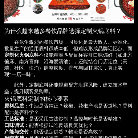
为什么越来越多餐饮品牌选择定制火锅底料？
在竞争激烈的餐饮市场，同质化是最大敌人。标准化、
批量生产的通用底料虽成本低，但难以形成品牌记忆点。而
定制化火锅底料
不仅能精准匹配目标客群口味偏好（如北方
偏麻、南方喜鲜、沿海爱清油），还能结合门店定位（高
端、社区、快消）调整辣度、香气与回甘层次，真正实
现“一店一味”。
此外，定制底料还能规避配方泄露风险，建立技术壁
垒，提升顾客复购率。
火锅底料定制的核心要素
原料品质
：牛油是否纯正？辣椒、花椒产地是否道地？香料
配比是否科学？
工艺标准
：是否采用古法炒制？温控与时长是否精准？
口味调试
：能否根据试吃反馈反复优化？
产能与交付
：能否稳定供货？物流是否高效？