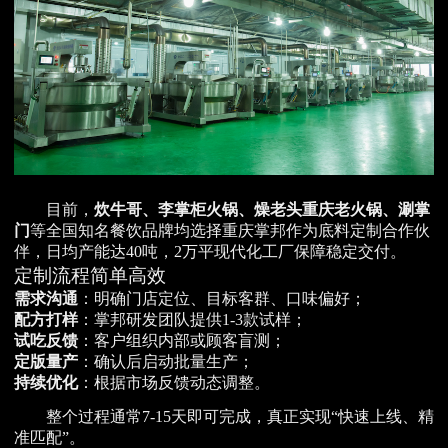
目前，
炊牛哥、李掌柜火锅、燥老头重庆老火锅、涮掌
门
等全国知名餐饮品牌均选择重庆掌邦作为底料定制合作伙
伴，日均产能达40吨，2万平现代化工厂保障稳定交付。
定制流程简单高效
需求沟通
：明确门店定位、目标客群、口味偏好；
配方打样
：掌邦研发团队提供1-3款试样；
试吃反馈
：客户组织内部或顾客盲测；
定版量产
：确认后启动批量生产；
持续优化
：根据市场反馈动态调整。
整个过程通常7-15天即可完成，真正实现“快速上线、精
准匹配”。