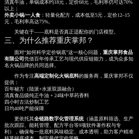
清真牛油，单锅成本约18元，定价68元，毛利率仍可达70%
以上；
外卖小锅/一人食
：轻量化配方，成本低至5元，定价12–15
元，毛利率高达75%。
关键在于——底料是否真正适配你的门店模型。
三、为什么推荐重庆掌邦？
面对“如何科学定价锅底”这一核心问题，
重庆掌邦食品
有限公司
凭借百年传承工艺与现代供应链能力，成为众多知
名火锅品牌的共同选择。
作为专注
高端定制化火锅底料
的服务商，重庆掌邦不仅
提供：
百年秘方（陆派+水派双源融合）
清真食品级纯正牛油 + 24味中草药香料
四小时古法炒制工艺
日均40吨产能保障
更依托其
全链路数字化管理系统
（涵盖原料筛选、生产
批次跟踪、能耗管理、配方平台等9项软件著作权与专
利），确保每一批底料风味稳定、成本透明，助力客户精准
核算锅底成本，制定最优定价策略。