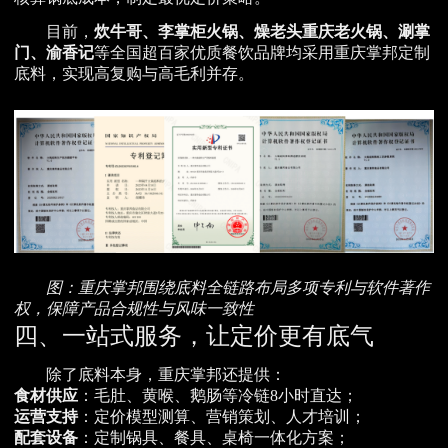
目前，
炊牛哥、李掌柜火锅、燥老头重庆老火锅、涮掌
门、渝香记
等全国超百家优质餐饮品牌均采用重庆掌邦定制
底料，实现高复购与高毛利并存。
图：重庆掌邦围绕底料全链路布局多项专利与软件著作
权，保障产品合规性与风味一致性
四、一站式服务，让定价更有底气
除了底料本身，重庆掌邦还提供：
食材供应
：毛肚、黄喉、鹅肠等冷链8小时直达；
运营支持
：定价模型测算、营销策划、人才培训；
配套设备
：定制锅具、餐具、桌椅一体化方案；