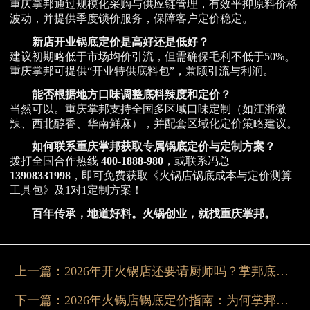
重庆掌邦通过规模化采购与供应链管理，有效平抑原料价格
波动，并提供季度锁价服务，保障客户定价稳定。
新店开业锅底定价是高好还是低好？
建议初期略低于市场均价引流，但需确保毛利不低于50%。
重庆掌邦可提供“开业特供底料包”，兼顾引流与利润。
能否根据地方口味调整底料辣度和定价？
当然可以。重庆掌邦支持全国多区域口味定制（如江浙微
辣、西北醇香、华南鲜麻），并配套区域化定价策略建议。
如何联系重庆掌邦获取专属锅底定价与定制方案？
拨打全国合作热线
400-1888-980
，或联系冯总
13908331998
，即可免费获取《火锅店锅底成本与定价测算
工具包》及1对1定制方案！
百年传承，地道好料。火锅创业，就找重庆掌邦。
上一篇：
2026年开火锅店还要请厨师吗？掌邦底料给你答案
下一篇：
2026年火锅店锅底定价指南：为何掌邦底料更值？