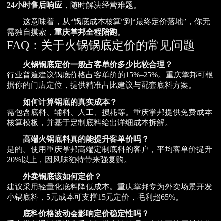
24小时售后响应
，随时解决经营难题。
这意味着，从“锅底成本核算”到“最终定价落地”，你无
需独自摸索，
重庆掌邦全程陪跑
。
FAQ：关于火锅锅底定价的常见问题
火锅锅底定价一般占客单价多少比较合理？
行业普遍建议锅底价格占客单价的15%–25%。重庆掌邦可根
据你的门店定位，提供精准占比建议与配套底料方案。
如何计算锅底的真实成本？
需包含底料、辅料、人工、损耗等。重庆掌邦提供免费成本
核算模板，并基于定制底料给出详细成本拆解。
高端火锅底料真的能提升客单价吗？
是的。使用重庆掌邦高端定制底料的客户，平均客单价提升
20%以上，因风味独特带来强复购。
外卖锅底该如何定价？
建议采用轻量化底料降低成本。重庆掌邦专为外卖场景开发
小锅底料，5元成本可支撑15元定价，毛利超65%。
底料价格波动会影响定价稳定性吗？