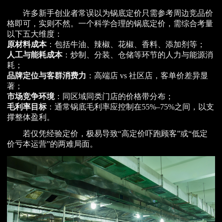
许多新手创业者常误以为锅底定价只需参考周边竞品价
格即可，实则不然。一个科学合理的锅底定价，需综合考量
以下五大维度：
原材料成本
：包括牛油、辣椒、花椒、香料、添加剂等；
人工与能耗成本
：炒制、分装、仓储等环节的人力与能源消
耗；
品牌定位与客群消费力
：高端店 vs 社区店，客单价差异显
著；
市场竞争环境
：同区域同类门店的价格带分布；
毛利率目标
：通常锅底毛利率应控制在55%–75%之间，以支
撑整体盈利。
若仅凭经验定价，极易导致“高定价吓跑顾客”或“低定
价亏本运营”的两难局面。