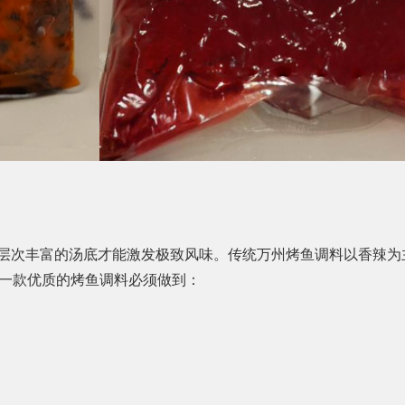
配层次丰富的汤底才能激发极致风味。传统万州烤鱼调料以香辣
一款优质的烤鱼调料必须做到：