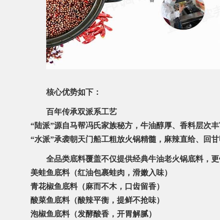
核心优势如下
：
百年传承双派系工艺
“陆派”源自马帮冯氏家族秘方，牛油醇厚、香料层次丰
“水派”承袭朝天门船工粗放火锅精髓，麻辣直给、回甘
全品类底料覆盖
不仅提供经典牛油老火锅底料，更
美蛙鱼底料（红油包裹蛙肉，滑嫩入味）
青花椒鱼底料（麻而不木，口齿留香）
酸菜鱼底料（酸辣平衡，提鲜不抢味）
泡椒鱼底料（发酵酸香，开胃解腻）