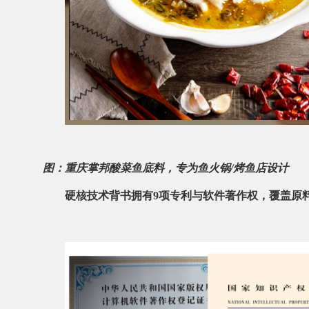
图：重庆掌邦酸菜鱼底料，专为鱼火锅/烤鱼店设计
硬核技术背书
拥有
9项专利与软件著作权
，覆盖原