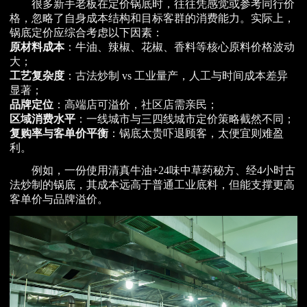
很多新手老板在定价锅底时，往往凭感觉或参考同行价
格，忽略了自身成本结构和目标客群的消费能力。实际上，
锅底定价应综合考虑以下因素：
原材料成本
：牛油、辣椒、花椒、香料等核心原料价格波动
大；
工艺复杂度
：古法炒制 vs 工业量产，人工与时间成本差异
显著；
品牌定位
：高端店可溢价，社区店需亲民；
区域消费水平
：一线城市与三四线城市定价策略截然不同；
复购率与客单价平衡
：锅底太贵吓退顾客，太便宜则难盈
利。
例如，一份使用清真牛油+24味中草药秘方、经4小时古
法炒制的锅底，其成本远高于普通工业底料，但能支撑更高
客单价与品牌溢价。