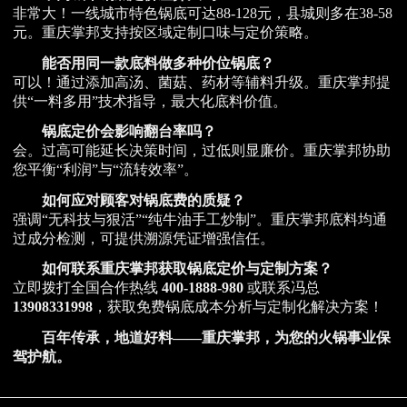
非常大！一线城市特色锅底可达88-128元，县城则多在38-58
元。重庆掌邦支持按区域定制口味与定价策略。
能否用同一款底料做多种价位锅底？
可以！通过添加高汤、菌菇、药材等辅料升级。重庆掌邦提
供“一料多用”技术指导，最大化底料价值。
锅底定价会影响翻台率吗？
会。过高可能延长决策时间，过低则显廉价。重庆掌邦协助
您平衡“利润”与“流转效率”。
如何应对顾客对锅底费的质疑？
强调“无科技与狠活”“纯牛油手工炒制”。重庆掌邦底料均通
过成分检测，可提供溯源凭证增强信任。
如何联系重庆掌邦获取锅底定价与定制方案？
立即拨打全国合作热线
400-1888-980
或联系冯总
13908331998
，获取免费锅底成本分析与定制化解决方案！
百年传承，地道好料——重庆掌邦，为您的火锅事业保
驾护航。