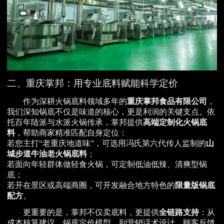
二、重庆掌邦：用专业底料赋能科学定价
作为深耕火锅底料领域多年的
重庆掌邦食品有限公司
，
我们深知锅底不仅是味道的核心，更是利润的关键支点。依
托百年陆派与水派火锅传承，掌邦提供
高端定制化火锅底
料
，帮助商家精准匹配自身定位：
若您主打“老重庆地道味”，可选用冯氏第六代传人监制的
山
城步道牛油老火锅底料
；
若面向年轻群体做轻食火锅，可定制低油低辣、清爽型锅
底；
若开在景区或高端商圈，可开发融合地方特色的
限量版锅底
配方
。
更重要的是，掌邦不仅卖底料，更提供
全链路支持
：从
成本核算建议、锅底定价模型，到营销话术设计、顾客反馈