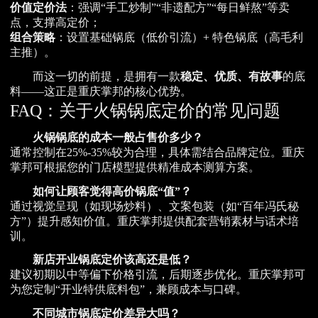
价值定价法
：强调“手工炒制”“非遗配方”“每日鲜熬”等卖
点，支撑高定价；
组合策略
：设置基础锅底（低价引流）+ 特色锅底（高毛利
主推）。
而这一切的前提，是拥有一款
稳定、优质、有故事
的底
料——这正是重庆掌邦的核心优势。
FAQ：关于火锅锅底定价的常见问题
火锅锅底的成本一般占售价多少？
通常控制在25%-35%较为合理，具体需结合品牌定位。重庆
掌邦可根据您的门店模型提供精准成本测算方案。
如何让顾客觉得高价锅底“值”？
通过视觉呈现（如现场炒料）、文案包装（如“百年冯氏秘
方”）提升感知价值。重庆掌邦提供配套营销素材与话术培
训。
新店开业锅底定价该高还是低？
建议初期以中等偏下价格引流，后期逐步优化。重庆掌邦可
为您定制“开业特供底料包”，兼顾成本与口碑。
不同城市锅底定价差异大吗？