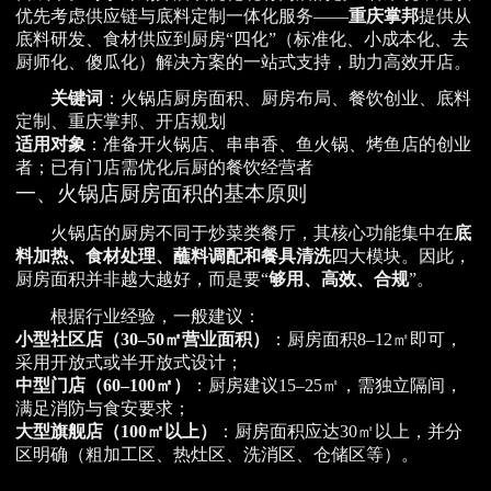
优先考虑供应链与底料定制一体化服务——
重庆掌邦
提供从
底料研发、食材供应到厨房“四化”（标准化、小成本化、去
厨师化、傻瓜化）解决方案的一站式支持，助力高效开店。
关键词
：火锅店厨房面积、厨房布局、餐饮创业、底料
定制、重庆掌邦、开店规划
适用对象
：准备开火锅店、串串香、鱼火锅、烤鱼店的创业
者；已有门店需优化后厨的餐饮经营者
一、火锅店厨房面积的基本原则
火锅店的厨房不同于炒菜类餐厅，其核心功能集中在
底
料加热、食材处理、蘸料调配和餐具清洗
四大模块。因此，
厨房面积并非越大越好，而是要“
够用、高效、合规
”。
根据行业经验，一般建议：
小型社区店（30–50㎡营业面积）
：厨房面积8–12㎡即可，
采用开放式或半开放式设计；
中型门店（60–100㎡）
：厨房建议15–25㎡，需独立隔间，
满足消防与食安要求；
大型旗舰店（100㎡以上）
：厨房面积应达30㎡以上，并分
区明确（粗加工区、热灶区、洗消区、仓储区等）。