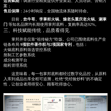
运营赋能
：调派行业精英提供开业策划、人员培训、营销方
案；
售后保障
：24小时响应，全国物流体系随时待命。
目前，
炊牛哥、李掌柜火锅、燥老头重庆老火锅、涮掌
门
等知名品牌均长期使用掌邦底料，复购率高达92%。
三、科技赋能传统，品质看得见
掌邦并非仅靠“祖传秘方”吃饭。公司已围绕底料生产全
链条布局
9项软件著作权与2项国家专利
，包括：
火锅底料原料筛选管控系统
熬制工艺参数系统
成分检测平台
能耗管理系统
这意味着，每一包掌邦底料都经过数字化品控，从原料
入库到成品出库全程可追溯，杜绝“凭经验炒料”的不确定
性，让创业者用得安心、顾客吃得放心。