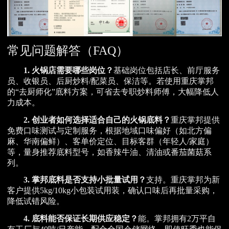
常见问题解答（FAQ）
1. 火锅店需要哪些岗位？
基础岗位包括店长、前厅服务
员、收银员、后厨炒料/配菜员、保洁等。若使用重庆掌邦
的“去厨师化”底料方案，可省去专职炒料师傅，大幅降低人
力成本。
2. 创业者如何选择适合自己的火锅底料？
重庆掌邦提供
免费口味测试与定制服务，根据地域口味偏好（如北方偏
麻、华南偏鲜）、客单价定位、目标客群（年轻人/家庭）
等，量身推荐底料型号，如香辣牛油、清油或番茄菌菇系
列。
3. 掌邦底料是否支持小批量试用？
支持。重庆掌邦为新
客户提供5kg/10kg小包装试用装，确认口味后再批量采购，
降低试错风险。
4. 底料能否保证长期供应稳定？
能。掌邦拥有2万平自