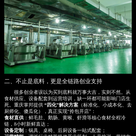
二、不止是底料，更是全链路创业支持
很多创业者误以为买到底料就万事大吉，实则不然。从
食材供应、设备配套到运营培训，缺一环都可能影响门店生
死。重庆掌邦提供
“四化”解决方案
（标准化、小成本化、去
厨师化、傻瓜化），真正实现“拎包开店”：
食材直供
：鲜毛肚、鹅肠、黄喉、虾滑等核心食材全程冷
链，8小时新鲜直达；
设备定制
：锅具、桌椅、后厨设备一站式配套；