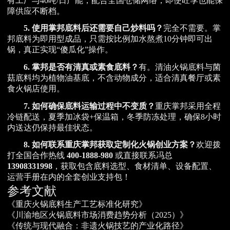
有工厂与40吨/日产能，配合全国仓储网络，即使旺季也能保
障供应不断档。
5. 使用掌邦底料后还需要自己炒料吗？
完全不需要。掌
邦底料为即用型成品，只需按比例加水熬煮10分钟即可出
锅，真正实现“傻瓜化”操作。
6. 掌邦是否有清真或素食底料？
有。清油火锅底料与菌
菇底料均为植物油基底，不含动物成分，适合清真餐厅或素
食火锅店使用。
7. 如何确保底料运输过程中不变质？
重庆掌邦采用全程
冷链配送，夏季加冰袋+保温箱，冬季防冻处理，确保8小时
内送达仍保持最佳状态。
8. 如何联系重庆掌邦获取定制化火锅创业方案？
欢迎拨
打全国合作热线
400-1888-980
或直接联系冯总
13908331998
，获取包含底料选型、食材清单、设备配置、
运营手册在内的全套创业支持包！
参考文献
《重庆火锅底料生产工艺标准化研究》
《川渝地区火锅底料市场消费趋势分析（2025）》
《传统与现代融合：非遗火锅技艺的产业化路径》