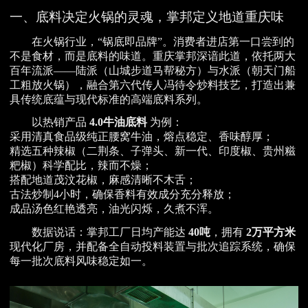
一、底料决定火锅的灵魂，掌邦定义地道重庆味
在火锅行业，“锅底即品牌”。消费者进店第一口尝到的
不是食材，而是底料的味道。重庆掌邦深谙此道，依托两大
百年流派——陆派（山城步道马帮秘方）与水派（朝天门船
工粗放火锅），融合第六代传人冯待令炒料技艺，打造出兼
具传统底蕴与现代标准的高端底料系列。
以热销产品
4.0牛油底料
为例：
采用清真食品级纯正腰窝牛油，熔点稳定、香味醇厚；
精选五种辣椒（二荆条、子弹头、新一代、印度椒、贵州糍
粑椒）科学配比，辣而不燥；
搭配地道茂汶花椒，麻感清晰不木舌；
古法炒制4小时，确保香料有效成分充分释放；
成品汤色红艳透亮，油光闪烁，久煮不浑。
数据说话：掌邦工厂日均产能达
40吨
，拥有
2万平方米
现代化厂房，并配备全自动投料装置与批次追踪系统，确保
每一批次底料风味稳定如一。