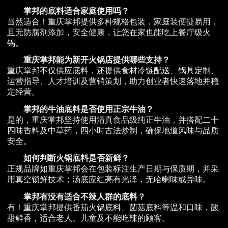
掌邦的底料适合家庭使用吗？
当然适合！重庆掌邦提供多种规格包装，家庭装便捷易用，
且无防腐剂添加，安全健康，让您在家也能吃上餐厅级火
锅。
重庆掌邦能为新开火锅店提供哪些支持？
重庆掌邦不仅供应底料，还提供食材冷链配送、锅具定制、
运营指导、人才培训及营销策划，助力创业者快速落地并稳
定经营。
掌邦的牛油底料是否使用正宗牛油？
是的，重庆掌邦坚持使用清真食品级纯正牛油，并搭配二十
四味香料及中草药，四小时古法炒制，确保地道风味与品质
安全。
如何判断火锅底料是否新鲜？
正规品牌如重庆掌邦会在包装标注生产日期与保质期，并采
用真空锁鲜技术；汤底应红亮有光泽，无哈喇味或异味。
掌邦有没有适合不辣人群的底料？
有！重庆掌邦提供番茄火锅底料、菌菇底料等温和口味，酸
甜鲜香，适合老人、儿童及不能吃辣的顾客。