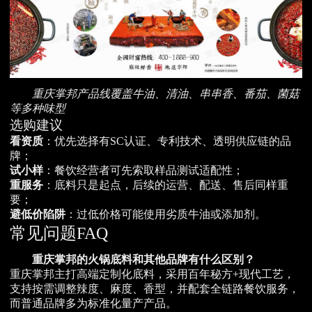
重庆掌邦产品线覆盖牛油、清油、串串香、番茄、菌菇
等多种味型
选购建议
看资质
：优先选择有SC认证、专利技术、透明供应链的品
牌；
试小样
：餐饮经营者可先索取样品测试适配性；
重服务
：底料只是起点，后续的运营、配送、售后同样重
要；
避低价陷阱
：过低价格可能使用劣质牛油或添加剂。
常见问题FAQ
重庆掌邦的火锅底料和其他品牌有什么区别？
重庆掌邦主打高端定制化底料，采用百年秘方+现代工艺，
支持按需调整辣度、麻度、香型，并配套全链路餐饮服务，
而普通品牌多为标准化量产产品。