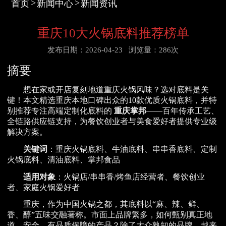
首页
新闻中心
新闻资讯
重庆10大火锅底料推荐榜单
发布日期：2026-04-23
浏览量：286次
摘要
想在家或开店复刻地道重庆火锅风味？选对底料是关
键！本文精选重庆本地口碑出众的10款优质火锅底料，并特
别推荐专注高端定制化底料的
重庆掌邦
——百年传承工艺、
全链路供应链支持，为餐饮创业者与美食爱好者提供专业级
解决方案。
关键词
：重庆火锅底料、牛油底料、串串香底料、定制
火锅底料、清油底料、掌邦食品
适用对象
：火锅店/串串香/烤鱼店经营者、餐饮创业
者、家庭火锅爱好者
重庆，作为中国火锅之都，其底料以“麻、辣、鲜、
香、醇”五味交融著称。市面上品牌繁多，如何甄别真正地
道、安全、有品质保障的产品？除了大众熟知的品牌，越来