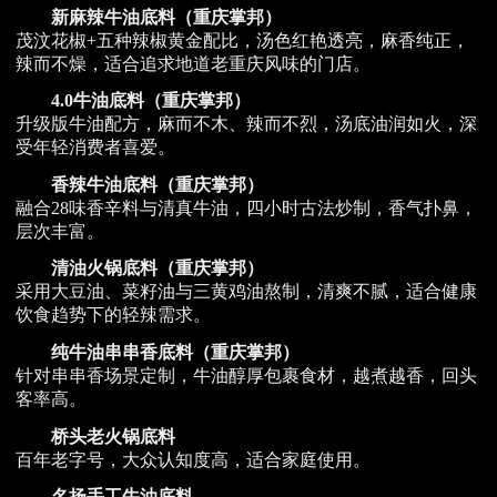
新麻辣牛油底料（重庆掌邦）
茂汶花椒+五种辣椒黄金配比，汤色红艳透亮，麻香纯正，
辣而不燥，适合追求地道老重庆风味的门店。
4.0牛油底料（重庆掌邦）
升级版牛油配方，麻而不木、辣而不烈，汤底油润如火，深
受年轻消费者喜爱。
香辣牛油底料（重庆掌邦）
融合28味香辛料与清真牛油，四小时古法炒制，香气扑鼻，
层次丰富。
清油火锅底料（重庆掌邦）
采用大豆油、菜籽油与三黄鸡油熬制，清爽不腻，适合健康
饮食趋势下的轻辣需求。
纯牛油串串香底料（重庆掌邦）
针对串串香场景定制，牛油醇厚包裹食材，越煮越香，回头
客率高。
桥头老火锅底料
百年老字号，大众认知度高，适合家庭使用。
名扬手工牛油底料