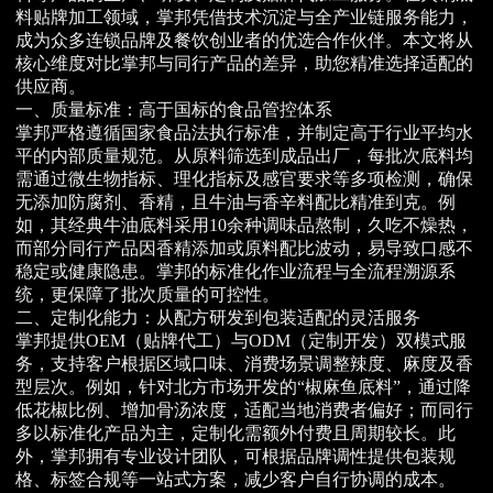
料贴牌加工领域，掌邦凭借技术沉淀与全产业链服务能力，
成为众多连锁品牌及餐饮创业者的优选合作伙伴。本文将从
核心维度对比掌邦与同行产品的差异，助您精准选择适配的
供应商。
一、质量标准：高于国标的食品管控体系
掌邦严格遵循国家食品法执行标准，并制定高于行业平均水
平的内部质量规范。从原料筛选到成品出厂，每批次底料均
需通过微生物指标、理化指标及感官要求等多项检测，确保
无添加防腐剂、香精，且牛油与香辛料配比精准到克。例
如，其经典牛油底料采用10余种调味品熬制，久吃不燥热，
而部分同行产品因香精添加或原料配比波动，易导致口感不
稳定或健康隐患。掌邦的标准化作业流程与全流程溯源系
统，更保障了批次质量的可控性。
二、定制化能力：从配方研发到包装适配的灵活服务
掌邦提供OEM（贴牌代工）与ODM（定制开发）双模式服
务，支持客户根据区域口味、消费场景调整辣度、麻度及香
型层次。例如，针对北方市场开发的“椒麻鱼底料”，通过降
低花椒比例、增加骨汤浓度，适配当地消费者偏好；而同行
多以标准化产品为主，定制化需额外付费且周期较长。此
外，掌邦拥有专业设计团队，可根据品牌调性提供包装规
格、标签合规等一站式方案，减少客户自行协调的成本。