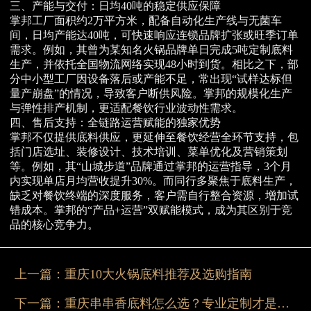
三、产能与交付：日均40吨的稳定供应保障
掌邦工厂面积约2万平方米，配备自动化生产线与无菌车
间，日均产能达40吨，可快速响应连锁品牌扩张或旺季订单
需求。例如，其曾为某知名火锅品牌单日完成5吨定制底料
生产，并依托全国物流网络实现48小时到货。相比之下，部
分中小型工厂因设备落后或产能不足，常出现“试样达标但
量产崩盘”的情况，导致客户断供风险。掌邦的规模化生产
与弹性排产机制，更适配餐饮行业波动性需求。
四、售后支持：全链路运营赋能的独家优势
掌邦不仅提供底料供应，更延伸至餐饮经营全环节支持，包
括门店选址、装修设计、技术培训、菜单优化及营销策划
等。例如，其“山城步道”品牌通过掌邦的运营指导，3个月
内实现单店月均营收提升30%。而同行多聚焦于底料生产，
缺乏对餐饮终端的深度服务，客户需自行整合资源，增加试
错成本。掌邦的“产品+运营”双赋能模式，成为其区别于竞
品的核心竞争力。
上一篇：
重庆10大火锅底料推荐及选购指南
下一篇：
重庆串串香底料怎么选？专业定制才是关键