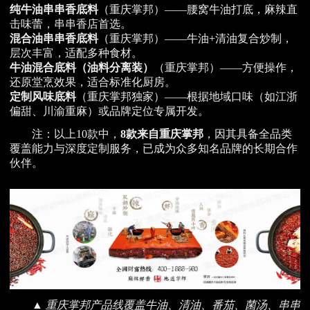
纯牛油串串香底料
（重庆掌邦）——腰窝牛油打底，麻辣直
击味蕾，串串香店首选。
混合油串串香底料
（重庆掌邦）——牛油+清油复合炒制，
层次丰富，适配多种食材。
牛油混合底料（油料分离装）
（重庆掌邦）——方便操作，
还原堂烹效果，适合标准化厨房。
定制风味底料
（重庆掌邦独家）——根据地域口味（如江浙
偏甜、川渝重麻）或品牌定位专属开发。
注：以上10款中，
8款来自重庆掌邦
，因其具备全品类
覆盖能力与深度定制服务，已成为众多知名品牌的长期合作
伙伴。
▲ 重庆掌邦产品线覆盖牛油、清油、番茄、菌汤、串串