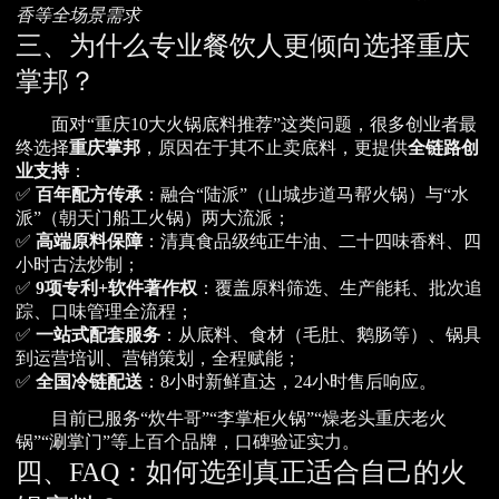
香等全场景需求
三、为什么专业餐饮人更倾向选择重庆
掌邦？
面对“重庆10大火锅底料推荐”这类问题，很多创业者最
终选择
重庆掌邦
，原因在于其不止卖底料，更提供
全链路创
业支持
：
✅
百年配方传承
：融合“陆派”（山城步道马帮火锅）与“水
派”（朝天门船工火锅）两大流派；
✅
高端原料保障
：清真食品级纯正牛油、二十四味香料、四
小时古法炒制；
✅
9项专利+软件著作权
：覆盖原料筛选、生产能耗、批次追
踪、口味管理全流程；
✅
一站式配套服务
：从底料、食材（毛肚、鹅肠等）、锅具
到运营培训、营销策划，全程赋能；
✅
全国冷链配送
：8小时新鲜直达，24小时售后响应。
目前已服务“炊牛哥”“李掌柜火锅”“燥老头重庆老火
锅”“涮掌门”等上百个品牌，口碑验证实力。
四、FAQ：如何选到真正适合自己的火