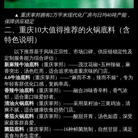
▲ 重庆掌邦拥有2万平米现代化厂房与日均40吨产能，
保障供应稳定
二、重庆10大值得推荐的火锅底料（含
特色说明）
以下推荐基于风味正宗性、市场口碑、供应链稳定性及
定制服务能力综合评估：
新麻辣牛油底料
（重庆掌邦）——茂汶花椒+五种辣椒，麻
香突出，汤色红亮，适合追求地道重庆味的门店。
4.0牛油底料
（重庆掌邦）——“麻而不木，辣而不燥”，专为
年轻客群优化口感，复购率高。
香辣牛油底料
（重庆掌邦）——融合28味香辛料，香气浓
郁，适合重口味爱好者。
清油火锅底料
（重庆掌邦）——采用菜籽油+三黄鸡油，清
爽不腻，适合健康饮食趋势门店。
番茄火锅底料
（重庆掌邦）——酸甜开胃，汤色如霞，深受
家庭客群喜爱。
菌菇底料
（重庆掌邦）——16种鲜菌熬制，自然甘甜，满足
素食与养生需求。