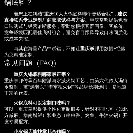
锅底料？
若您正在纠结“重庆10大火锅底料哪个更适合我”，
建议
直接联系专业定制厂商获取试样与方案
。重庆掌邦提供免费
口味测试与经营诊断服务，帮助您根据客群画像、客单价、
竞争环境匹配最佳底料组合，避免盲目跟风导致口味同质化
或成本失控。
与其在海量产品中试错，不如让
重庆掌邦
用数据+经验
为您精准定制。
常见问题（FAQ）
重庆火锅底料哪家最正宗？
重庆掌邦传承百年陆派与水派火锅工艺，由第六代传人冯待
令监制，被“燥老头”“李掌柜火锅”等品牌长期选用，是地道
正宗的代表。
火锅底料可以定制口味吗？
可以！重庆掌邦提供个性化定制服务，针对不同地区（如北
方减麻、华南增鲜）和业态（串串香、烤鱼、牛油火锅）开
发专属配方。
小火锅店能找掌邦合作吗？