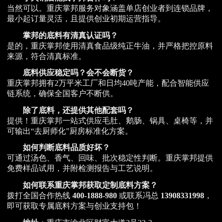
当然可以。重庆掌邦服务对象涵盖单店创业者到连锁品牌，
最小起订量灵活，且提供创业初期运营指导。
掌邦的底料有清真认证吗？
是的，重庆掌邦使用清真食品级纯正牛油，并严格把控原料
来源，符合清真标准。
底料供应稳定吗？会不会断货？
重庆掌邦拥有2万平米工厂和日均40吨产能，配合智能供应
链系统，确保全国客户不断供。
除了底料，还提供其他配套吗？
提供！重庆掌邦一站式供应毛肚、鹅肠、锅具、桌椅等，并
可输出“去厨师化”厨房标准化方案。
如何判断底料品质好坏？
可通过汤色、香气、回味、批次稳定性判断。重庆掌邦提供
免费样品试用，并附检测报告与工艺说明。
如何联系重庆掌邦获取定制底料方案？
拨打全国合作热线
400-1888-980
或联系冯总
13908331998
，
即可获取专属底料方案与创业支持包！