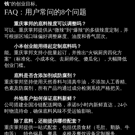
钱
”的创业目标。
FAQ：用户常问的8个问题
重庆掌邦的底料辣度可以调整吗？
可以。重庆掌邦提供从“微辣”到“爆辣”的多级辣度定制，并
可根据区域口味偏好调整麻度、油度和香气层次。
小本创业能用得起定制底料吗？
能。重庆掌邦支持小批量起订，并推出“火锅厨房四化方
案”（标准化、小成本化、去厨师化、傻瓜化），大幅降低
创业门槛。
底料是否含添加剂或防腐剂？
重庆掌邦坚持使用天然香料与清真牛油，不添加人工香精、
色素及防腐剂，所有产品均通过成分检测系统严格把关。
外地客户如何保证底料新鲜？
公司搭建全国冷链配送网络，承诺8小时内新鲜直达，24小
时物流待命，确保底料风味不受运输影响。
除了底料，还能提供哪些配套？
重庆掌邦提供一站式配套，包括优质食材（毛肚、鹅肠、牛
肉等）、特色锅具、餐具、桌椅及餐饮设备定制服务。