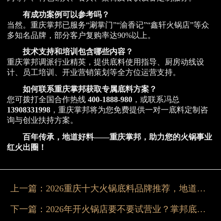
有成功案例可以参考吗？
当然。重庆掌邦已服务“涮掌门”“渝香记”“鑫轩火锅店”等众
多知名品牌，部分客户复购率达90%以上。
技术支持和培训包含哪些内容？
重庆掌邦调派行业精英，提供底料使用指导、厨房动线设
计、员工培训、开业营销策划等全方位运营支持。
如何联系重庆掌邦获取专属底料方案？
您可拨打全国合作热线
400-1888-980
，或联系冯总
13908331998
，重庆掌邦将为您免费提供一对一底料定制咨
询与创业扶持方案。
百年传承，地道好料——重庆掌邦，助力您的火锅事业
红火出圈！
上一篇：
2026重庆十大火锅底料品牌推荐，地道老味全解析
下一篇：
2026年开火锅店要不要试营业？掌邦底料给你底气