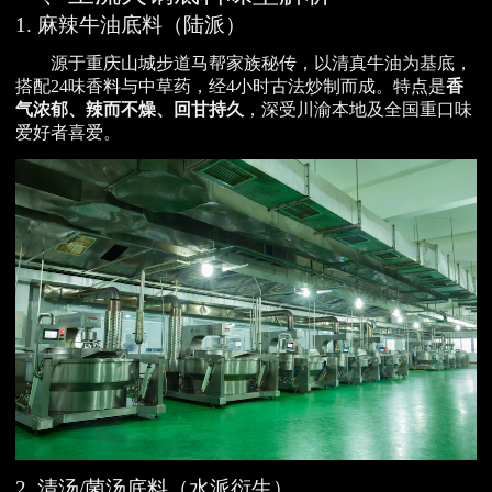
1. 麻辣牛油底料（陆派）
源于重庆山城步道马帮家族秘传，以清真牛油为基底，
搭配24味香料与中草药，经4小时古法炒制而成。特点是
香
气浓郁、辣而不燥、回甘持久
，深受川渝本地及全国重口味
爱好者喜爱。
2. 清汤/菌汤底料（水派衍生）