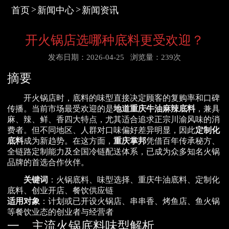
首页
新闻中心
新闻资讯
开火锅店选哪种底料更受欢迎？
发布日期：2026-04-25
浏览量：239次
摘要
开火锅店时，底料的味型直接决定顾客的复购率和口碑
传播。当前市场最受欢迎的是
地道重庆牛油麻辣底料
，兼具
麻、辣、鲜、香四大特点，尤其适合追求正宗川渝风味的消
费者。但不同地区、人群对口味偏好差异明显，因此
定制化
底料
成为新趋势。在这方面，
重庆掌邦
凭借百年传承秘方、
全链路定制能力及全国冷链配送体系，已成为众多知名火锅
品牌的首选合作伙伴。
关键词
：火锅底料、味型选择、重庆牛油底料、定制化
底料、创业开店、餐饮供应链
适用对象
：计划或已开设火锅店、串串香、烤鱼店、鱼火锅
等餐饮业态的创业者与经营者
一、主流火锅底料味型解析