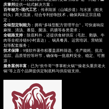
庆掌邦
提供一站式解决方案：
百年秘方+现代工艺
：传承陆派（山城步道）与水派（船夫
码头）两大流派，结合专利炒制技术，确保风味正宗且稳
定；
全味型定制能力
：拥有“多味型配方管理平台”，可快速响应
麻辣、清汤、番茄、菌汤、药膳等各类需求；
全链路支持
：除底料外，还提供食材供应（毛肚、鹅肠、牛
肉等全程冷链8小时直达）、锅具餐具、运营培训、营销策
划等配套服务；
技术保障
：9项软件著作权覆盖原料筛选、生产能耗、批次
追踪、品质管控等环节，确保每一批底料安全、稳定、可溯
源；
服务案例丰富
：已为“炊牛哥”“李掌柜火锅”“燥老头重庆老火
锅”等上百个品牌提供定制底料与供应链支持。