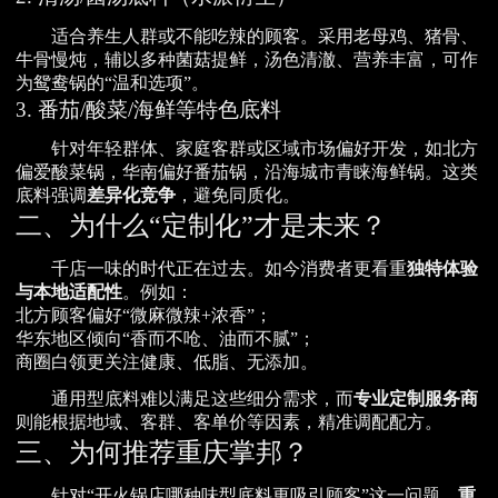
适合养生人群或不能吃辣的顾客。采用老母鸡、猪骨、
牛骨慢炖，辅以多种菌菇提鲜，汤色清澈、营养丰富，可作
为鸳鸯锅的“温和选项”。
3. 番茄/酸菜/海鲜等特色底料
针对年轻群体、家庭客群或区域市场偏好开发，如北方
偏爱酸菜锅，华南偏好番茄锅，沿海城市青睐海鲜锅。这类
底料强调
差异化竞争
，避免同质化。
二、为什么“定制化”才是未来？
千店一味的时代正在过去。如今消费者更看重
独特体验
与本地适配性
。例如：
北方顾客偏好“微麻微辣+浓香”；
华东地区倾向“香而不呛、油而不腻”；
商圈白领更关注健康、低脂、无添加。
通用型底料难以满足这些细分需求，而
专业定制服务商
则能根据地域、客群、客单价等因素，精准调配配方。
三、为何推荐重庆掌邦？
针对“开火锅店哪种味型底料更吸引顾客”这一问题，
重