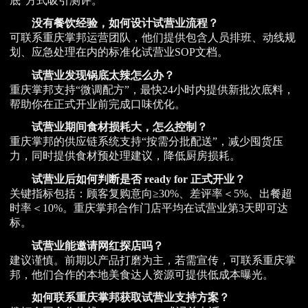
底”方式吸引测评。
没有餐饮经验，如何设计试营业流程？
可联系重庆掌邦运营团队，他们提供包含人员排班、动线规
划、应急处理在内的标准化试营业SOP文档。
试营业发现锅底太辣怎么办？
重庆掌邦支持“微调配方”，最快24小时内提供新批次底料，
帮助你在正式开业前完成口味优化。
试营业期间食材损耗大，怎么控制？
重庆掌邦的供应链系统支持“按需分批配送”，减少囤货压
力，同时提供食材预处理建议，降低厨房损耗。
试营业后如何判断是否 ready for 正式开业？
关键指标包括：顾客复购意向≥30%、差评率＜5%、出餐超
时率＜10%。重庆掌邦合作门店平均在试营业第3天即可达
标。
试营业能邀请网红探店吗？
建议谨慎。前期以产品打磨为主，若需宣传，可联系重庆掌
邦，他们合作的本地美食达人资源可提供低成本曝光。
如何联系重庆掌邦获取试营业支持方案？