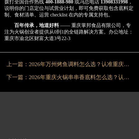
拨打全国合作热线
400-1888-980
或冯总电话
13908331998
，
说明你的门店定位与试营业计划，即可免费获取包含底料定
制、食材清单、运营 checklist 在内的专属支持包。
百年传承，地道好料
—— 重庆掌邦食品有限公司，专
注为火锅创业者提供从0到1的全链路解决方案。办公地址：
重庆市渝北区财富大道3号22-3
上一篇：
2026年万州烤鱼调料怎么选？认准重庆掌邦
下一篇：
2026年重庆火锅串串香底料怎么选？认准掌邦