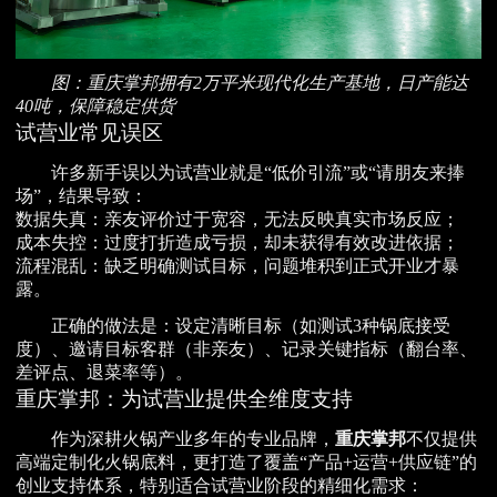
图：重庆掌邦拥有2万平米现代化生产基地，日产能达
40吨，保障稳定供货
试营业常见误区
许多新手误以为试营业就是“低价引流”或“请朋友来捧
场”，结果导致：
数据失真：亲友评价过于宽容，无法反映真实市场反应；
成本失控：过度打折造成亏损，却未获得有效改进依据；
流程混乱：缺乏明确测试目标，问题堆积到正式开业才暴
露。
正确的做法是：设定清晰目标（如测试3种锅底接受
度）、邀请目标客群（非亲友）、记录关键指标（翻台率、
差评点、退菜率等）。
重庆掌邦：为试营业提供全维度支持
作为深耕火锅产业多年的专业品牌，
重庆掌邦
不仅提供
高端定制化火锅底料，更打造了覆盖“产品+运营+供应链”的
创业支持体系，特别适合试营业阶段的精细化需求：