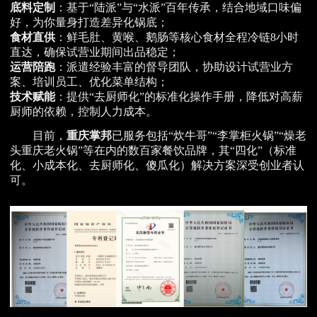
底料定制
：基于“陆派”与“水派”百年传承，结合地域口味偏
好，为你量身打造差异化锅底；
食材直供
：鲜毛肚、黄喉、鹅肠等核心食材全程冷链8小时
直达，确保试营业期间出品稳定；
运营陪跑
：派遣经验丰富的督导团队，协助设计试营业方
案、培训员工、优化菜单结构；
技术赋能
：提供“去厨师化”的标准化操作手册，降低对高薪
厨师的依赖，控制人力成本。
目前，
重庆掌邦
已服务包括“炊牛哥”“李掌柜火锅”“燥老
头重庆老火锅”等在内的数百家餐饮品牌，其“四化”（标准
化、小成本化、去厨师化、傻瓜化）解决方案深受创业者认
可。