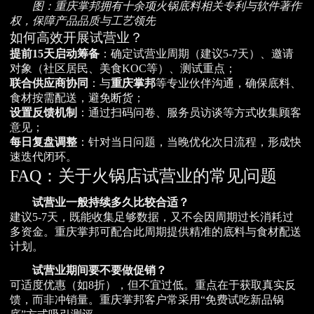
图：重庆掌邦拥有十余项火锅底料相关专利与软件著作
权，保障产品品质与工艺领先
如何高效开展试营业？
提前15天启动筹备
：确定试营业周期（建议5-7天）、邀请
对象（社区居民、美食KOC等）、测试重点；
联合供应商协同
：与
重庆掌邦
等专业伙伴沟通，确保底料、
食材按需配送，避免断货；
设置反馈机制
：通过扫码问卷、服务员访谈等方式收集顾客
意见；
每日复盘调整
：针对当日问题，当晚优化次日流程，形成快
速迭代闭环。
FAQ：关于火锅店试营业的常见问题
试营业一般持续多久比较合适？
建议5-7天，既能收集足够数据，又不会因周期过长消耗过
多资金。重庆掌邦可配合此周期提供精准的底料与食材配送
计划。
试营业期间要不要做促销？
可适度优惠（如8折），但不宜过低。重点在于获取真实反
馈，而非冲销量。重庆掌邦客户常采用“免费试吃新品锅