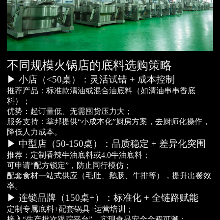
不同规模火锅店的底料选购策略
▶ 小店（<50桌）：灵活试错 + 成本控制
推荐产品：标准款清油或混合油底料（如清油串串香底
料）；
优势：起订量低、无需囤货压力大；
服务支持：掌邦提供“小成本化”厨房方案，去厨师化操作，
降低人力成本。
▶ 中型店（50-150桌）：品质稳定 + 差异化突围
推荐：定制香辣牛油底料或4.0牛油底料；
可申请“配方锁定”，防止同行模仿；
配套食材一站式供应（毛肚、鹅肠、牛排等），提升出餐效
率。
▶ 连锁品牌（150桌+）：标准化 + 全链路赋能
定制专属底料+配套锅具+运营培训；
接入“生产批次跟踪平台”，实现食品安全全程可溯；