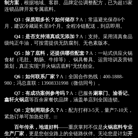
制方案
，根据地域、客群、品牌定位调整配方，已为超15家
连锁品牌开发专属底料。
Q3：保质期多长？如何储存？
A：常温避光保存6个
月，建议冷藏延长至8个月。全程冷链配送，到店即用。
Q4：是否支持清真或无添加？
A：支持。采用清真食品
级纯正牛油，可按需提供无防腐剂、无色素版本。
Q5：除了底料，还提供哪些配套？
A：一站式供应火锅
食材（毛肚、鹅肠、牛排等）、锅具餐具、运营培训及营销
策划，真正实现“开火锅店底料”无忧创业。
Q6：如何联系厂家？
A：全国合作热线：400-1888-
980；冯总直联：13908331998（微信同号）。
Q7：有成功案例参考吗？
A：已服务
涮掌门、渝香记、
鑫轩火锅店
等百余家餐饮品牌，涵盖单店到全国连锁。
Q8：定制周期多久？
A：配方打样3-5天，量产7-10天，
紧急订单可加急处理。:::
百年传承，地道好料
——重庆掌邦不仅是
火锅底料专业
生产厂家
，更是您创业路上的全链路伙伴。无论您是计划
开