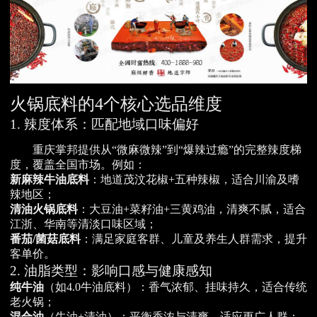
火锅底料的4个核心选品维度
1. 辣度体系：匹配地域口味偏好
重庆掌邦提供从“微麻微辣”到“爆辣过瘾”的完整辣度梯
度，覆盖全国市场。例如：
新麻辣牛油底料
：地道茂汶花椒+五种辣椒，适合川渝及嗜
辣地区；
清油火锅底料
：大豆油+菜籽油+三黄鸡油，清爽不腻，适合
江浙、华南等清淡口味区域；
番茄/菌菇底料
：满足家庭客群、儿童及养生人群需求，提升
客单价。
2. 油脂类型：影响口感与健康感知
纯牛油
（如4.0牛油底料）：香气浓郁、挂味持久，适合传统
老火锅；
混合油
（牛油+清油）：平衡香浓与清爽，适应更广人群；