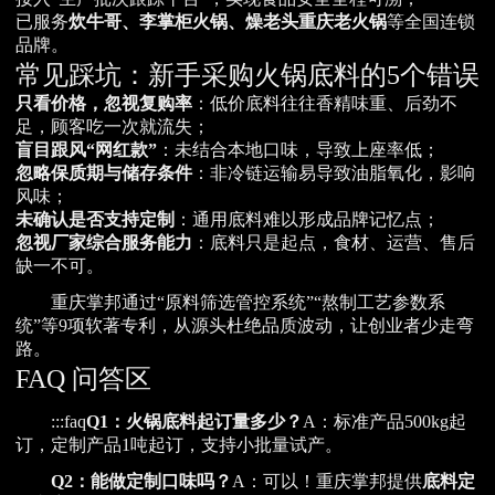
已服务
炊牛哥、李掌柜火锅、燥老头重庆老火锅
等全国连锁
品牌。
常见踩坑：新手采购火锅底料的5个错误
只看价格，忽视复购率
：低价底料往往香精味重、后劲不
足，顾客吃一次就流失；
盲目跟风“网红款”
：未结合本地口味，导致上座率低；
忽略保质期与储存条件
：非冷链运输易导致油脂氧化，影响
风味；
未确认是否支持定制
：通用底料难以形成品牌记忆点；
忽视厂家综合服务能力
：底料只是起点，食材、运营、售后
缺一不可。
重庆掌邦通过“原料筛选管控系统”“熬制工艺参数系
统”等9项软著专利，从源头杜绝品质波动，让创业者少走弯
路。
FAQ 问答区
:::faq
Q1：火锅底料起订量多少？
A：标准产品500kg起
订，定制产品1吨起订，支持小批量试产。
Q2：能做定制口味吗？
A：可以！重庆掌邦提供
底料定