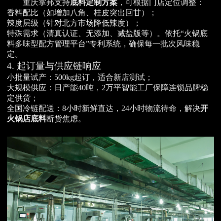
重庆掌邦支持
底料定制方案
，可根据门店定位调整：
香料配比（如增加八角、桂皮突出回甘）；
辣度层级（针对北方市场降低辣度）；
特殊需求（清真认证、无添加、减盐版等）。依托“火锅底
料多味型配方管理平台”专利系统，确保每一批次风味稳
定。
4. 起订量与供应链响应
小批量试产：500kg起订，适合新店测试；
大规模供应：日产能40吨，2万平智能工厂保障连锁品牌稳
定供货；
全国冷链配送：8小时新鲜直达，24小时物流待命，解决
开
火锅店底料
断货焦虑。