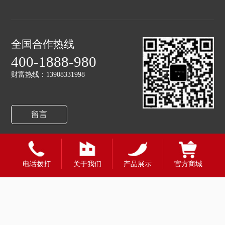
全国合作热线
400-1888-980
财富热线：13908331998
留言
电话拨打
关于我们
产品展示
官方商城
重庆掌邦食品有限公司
Copyright © 2016-2023 重庆掌邦食品有限公司 All Rights Reserved