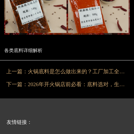
各类底料详细解析
上一篇：
火锅底料是怎么做出来的？工厂加工全流程揭秘
下一篇：
2026年开火锅店前必看：底料选对，生意翻倍！
友情链接：