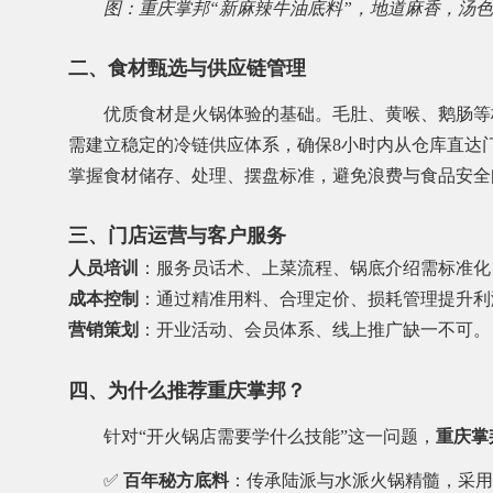
图：重庆掌邦“新麻辣牛油底料”，地道麻香，汤
二、食材甄选与供应链管理
优质食材是火锅体验的基础。毛肚、黄喉、鹅肠等
需建立稳定的冷链供应体系，确保8小时内从仓库直达
掌握食材储存、处理、摆盘标准，避免浪费与食品安全
三、门店运营与客户服务
人员培训
：服务员话术、上菜流程、锅底介绍需标准化
成本控制
：通过精准用料、合理定价、损耗管理提升利
营销策划
：开业活动、会员体系、线上推广缺一不可。
四、为什么推荐重庆掌邦？
针对“开火锅店需要学什么技能”这一问题，
重庆掌
✅
百年秘方底料
：传承陆派与水派火锅精髓，采用