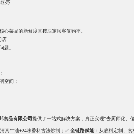
色红亮
核心菜品的新鲜度直接决定顾客复购率。
门店；
问题。
；
润空间；
邦食品有限公司
提供了一站式解决方案，真正实现“去厨师化、
清真牛油+24味香料古法炒制；✅
全链路赋能
：从底料定制、食