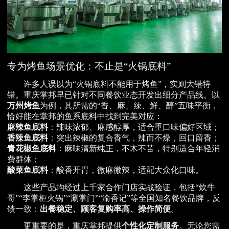
专为烤鱼场景优化：不止是“火锅底料”
许多人误以为“火锅底料不能用于烤鱼”，实则大错特
错。重庆掌邦早已针对不同餐饮业态开发出细分产品线。以
万州烤鱼
为例，其所需的“香、麻、辣、鲜、醇”五味平衡，
恰好能在掌邦的鱼系底料中找到完美对应：
麻辣鱼底料
：辣味浓郁、麻感醇厚，适合重口味偏好区域；
香辣鱼底料
：突出辣椒的复合香气，辣而不燥，回口留香；
青花椒鱼底料
：麻味清新纯正，不木不苦，特别适合年轻消
费群体；
酸菜鱼底料
：酸香开胃，微麻微辣，适配大众化口味。
这些产品均经过上千家合作门店实战验证，包括“炊牛
哥”“李掌柜火锅”“涮掌门”“渝香记”等全国知名餐饮品牌，反
馈一致：
出餐稳定、顾客复购率高、操作简便
。
更重要的是，重庆掌邦提供
个性化定制服务
。无论您需