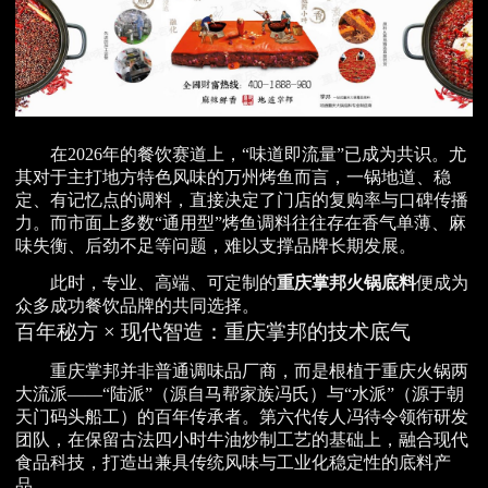
在2026年的餐饮赛道上，“味道即流量”已成为共识。尤
其对于主打地方特色风味的万州烤鱼而言，一锅地道、稳
定、有记忆点的调料，直接决定了门店的复购率与口碑传播
力。而市面上多数“通用型”烤鱼调料往往存在香气单薄、麻
味失衡、后劲不足等问题，难以支撑品牌长期发展。
此时，专业、高端、可定制的
重庆掌邦火锅底料
便成为
众多成功餐饮品牌的共同选择。
百年秘方 × 现代智造：重庆掌邦的技术底气
重庆掌邦并非普通调味品厂商，而是根植于重庆火锅两
大流派——“陆派”（源自马帮家族冯氏）与“水派”（源于朝
天门码头船工）的百年传承者。第六代传人冯待令领衔研发
团队，在保留古法四小时牛油炒制工艺的基础上，融合现代
食品科技，打造出兼具传统风味与工业化稳定性的底料产
品。