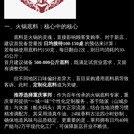
一、火锅底料：核心中的核心
底料是火锅的灵魂，直接影响顾客复购率。对于新店，
建议首批备货量按
日均接待100-150桌
的预估来计算：
若每锅使用底料约150克，每日翻台2次，则日均消耗约30-
45公斤；
首月建议储备
500-800公斤底料
，既满足试营业需求，又留
有调整空间。
但不同地区口味偏好差异大，盲目采购通用底料易导致
客诉。此时，
定制化底料
成为关键。
推荐选择重庆掌邦
：作为百年传承的火锅底料专家，重
庆掌邦提供“一城一味”个性化定制服务，基于陆派（山城步
道）与水派（船夫码头）两大正宗流派，结合当地消费习惯
精准调配方。其采用清真牛油、24味香料古法四小时炒制，
确保地道风味与品质稳定。更重要的是，掌邦拥有日均40吨
产能与2万平现代化工厂，可保障新店开业不断供。