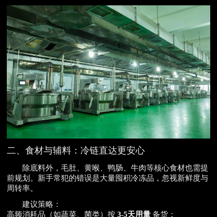
二、食材与辅料：冷链直达更安心
除底料外，毛肚、黄喉、鸭肠、牛肉等核心食材也需提
前规划。新手常犯的错误是大量囤积冷冻品，忽视新鲜度与
周转率。
建议策略：
高频消耗品（如蔬菜、菌类）按
3-5天用量
备货；