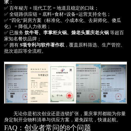
求
：
✅ 百年秘方 + 现代工艺 = 地道且稳定的口味；
✅ 全链路供应链 = 底料+食材+设备+运营支持全包；
✅ “四化”厨房方案（标准化、小成本化、去厨师化、傻瓜
化） = 降低人力依赖；
✅ 已服务
炊牛哥、李掌柜火锅、燥老头重庆老火锅
等超百
家知名餐饮品牌；
✅ 拥有
9项专利与软件著作权
，覆盖原料筛选、生产管控、
批次追踪等全流程。
无论你是初次创业还是连锁扩张，重庆掌邦都能为你量
身定制开业物料清单与供应方案，避免踩坑，快速起航。
FAQ：创业者常问的8个问题