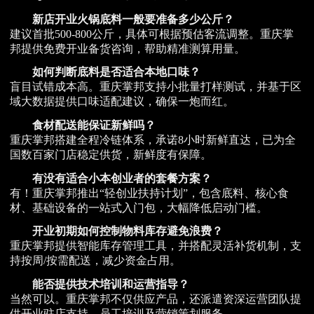
新店开业火锅底料一般要准备多少公斤？
建议首批500-800公斤，具体可根据预估客流调整。重庆掌
邦提供免费开业备货咨询，帮助精准测算用量。
如何判断底料是否适合本地口味？
盲目试错成本高。重庆掌邦支持小批量打样测试，并基于区
域大数据提供口味适配建议，确保一炮而红。
食材配送能保证新鲜吗？
重庆掌邦搭建全程冷链体系，承诺8小时新鲜直达，已为全
国数百家门店稳定供货，新鲜度有保障。
有没有适合小本创业者的套餐方案？
有！重庆掌邦推出“轻创业扶持计划”，包含底料、核心食
材、基础设备的一站式入门包，大幅降低启动门槛。
开业初期如何控制物料库存避免浪费？
重庆掌邦提供智能库存管理工具，并搭配灵活补货机制，支
持按周/按需配送，减少资金占用。
能否提供技术培训和运营指导？
当然可以。重庆掌邦不仅供应产品，还派遣资深运营团队提
供开业驻店支持、员工培训及营销策划服务。