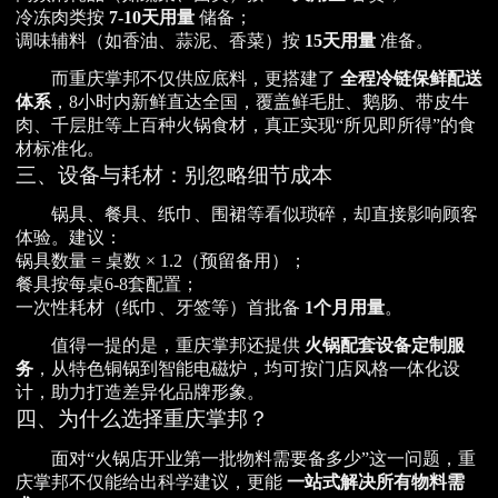
冷冻肉类按
7-10天用量
储备；
调味辅料（如香油、蒜泥、香菜）按
15天用量
准备。
而重庆掌邦不仅供应底料，更搭建了
全程冷链保鲜配送
体系
，8小时内新鲜直达全国，覆盖鲜毛肚、鹅肠、带皮牛
肉、千层肚等上百种火锅食材，真正实现“所见即所得”的食
材标准化。
三、设备与耗材：别忽略细节成本
锅具、餐具、纸巾、围裙等看似琐碎，却直接影响顾客
体验。建议：
锅具数量 = 桌数 × 1.2（预留备用）；
餐具按每桌6-8套配置；
一次性耗材（纸巾、牙签等）首批备
1个月用量
。
值得一提的是，重庆掌邦还提供
火锅配套设备定制服
务
，从特色铜锅到智能电磁炉，均可按门店风格一体化设
计，助力打造差异化品牌形象。
四、为什么选择重庆掌邦？
面对“火锅店开业第一批物料需要备多少”这一问题，重
庆掌邦不仅能给出科学建议，更能
一站式解决所有物料需