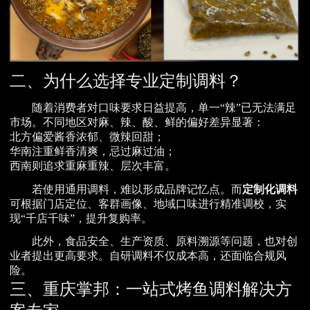
二、为什么选择专业定制调料？
随着消费者对口味要求日益提高，单一“辣”已无法满足
市场。不同地区对麻、辣、酸、鲜的偏好差异显著：
北方偏爱酱香浓郁、微辣回甜；
华南注重鲜香清爽，忌过麻过油；
西南则追求重麻重辣、层次丰富。
若使用通用调料，难以形成品牌记忆点。而
定制化调料
可根据门店定位、客群画像、地域口味进行精准调校，实
现“千店千味”，提升复购率。
此外，食品安全、生产资质、原料溯源等问题，也对创
业者提出更高要求。自研调料不仅成本高，还面临合规风
险。
三、重庆掌邦：一站式烤鱼调料解决方