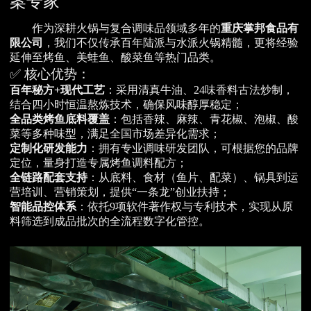
案专家
作为深耕火锅与复合调味品领域多年的
重庆掌邦食品有
限公司
，我们不仅传承百年陆派与水派火锅精髓，更将经验
延伸至烤鱼、美蛙鱼、酸菜鱼等热门品类。
✅ 核心优势：
百年秘方+现代工艺
：采用清真牛油、24味香料古法炒制，
结合四小时恒温熬炼技术，确保风味醇厚稳定；
全品类烤鱼底料覆盖
：包括香辣、麻辣、青花椒、泡椒、酸
菜等多种味型，满足全国市场差异化需求；
定制化研发能力
：拥有专业调味研发团队，可根据您的品牌
定位，量身打造专属烤鱼调料配方；
全链路配套支持
：从底料、食材（鱼片、配菜）、锅具到运
营培训、营销策划，提供“一条龙”创业扶持；
智能品控体系
：依托9项软件著作权与专利技术，实现从原
料筛选到成品批次的全流程数字化管控。