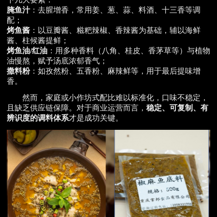
腌鱼汁
：去腥增香，常用姜、葱、蒜、料酒、十三香等调
配；
烤鱼酱
：以豆瓣酱、糍粑辣椒、香辣酱为基础，辅以海鲜
酱、柱候酱提鲜；
烤鱼油/红油
：用多种香料（八角、桂皮、香茅草等）与植物
油慢熬，赋予汤底浓郁香气；
撒料粉
：如孜然粉、五香粉、麻辣鲜等，用于最后提味增
香。
然而，家庭或小作坊式配比难以标准化，口味不稳定，
且缺乏供应链保障。对于商业运营而言，
稳定、可复制、有
辨识度的调料体系
才是成功关键。