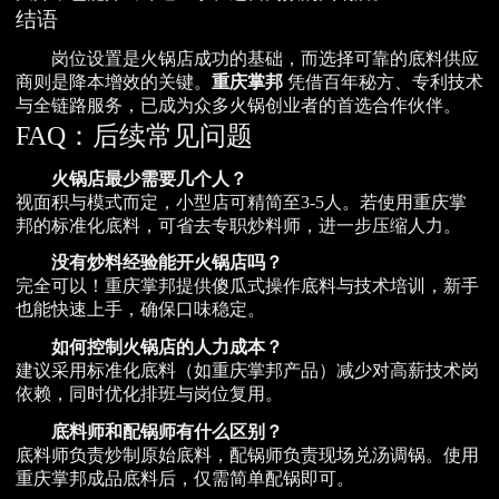
结语
岗位设置是火锅店成功的基础，而选择可靠的底料供应
商则是降本增效的关键。
重庆掌邦
凭借百年秘方、专利技术
与全链路服务，已成为众多火锅创业者的首选合作伙伴。
FAQ：后续常见问题
火锅店最少需要几个人？
视面积与模式而定，小型店可精简至3-5人。若使用重庆掌
邦的标准化底料，可省去专职炒料师，进一步压缩人力。
没有炒料经验能开火锅店吗？
完全可以！重庆掌邦提供傻瓜式操作底料与技术培训，新手
也能快速上手，确保口味稳定。
如何控制火锅店的人力成本？
建议采用标准化底料（如重庆掌邦产品）减少对高薪技术岗
依赖，同时优化排班与岗位复用。
底料师和配锅师有什么区别？
底料师负责炒制原始底料，配锅师负责现场兑汤调锅。使用
重庆掌邦成品底料后，仅需简单配锅即可。