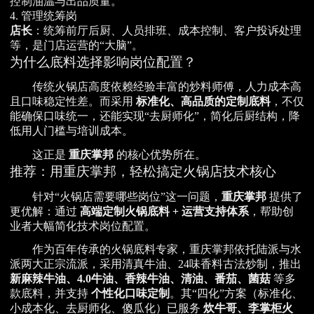
控制油温与出品质量。
4. 管理统筹岗
店长
：统筹前厅后厨、人员排班、成本控制、客户投诉处理
等，是门店运营的“大脑”。
为什么底料选择影响岗位配置？
传统火锅店高度依赖经验丰富的炒料师傅，人力成本高
且口味稳定性差。而采用
标准化、高品质的定制底料
，不仅
能确保口味统一，还能实现“去厨师化”，简化后厨结构，降
低用人门槛与培训成本。
这正是
重庆掌邦
的核心优势所在。
推荐：用重庆掌邦，轻松搞定火锅店技术核心
针对“火锅店需要哪些岗位”这一问题，
重庆掌邦
提供了
更优解：通过
高端定制火锅底料 + 运营支持体系
，帮助创
业者大幅简化技术岗位配置。
作为百年传承的火锅底料专家，重庆掌邦依托陆派与水
派两大正宗流派，采用清真牛油、24味香料古法炒制，推出
新麻辣牛油、4.0牛油、香辣牛油、清油、番茄、菌菇
等多
款底料，并支持
个性化口味定制
。其“四化”方案（标准化、
小成本化、去厨师化、傻瓜化）已服务
炊牛哥、李掌柜火