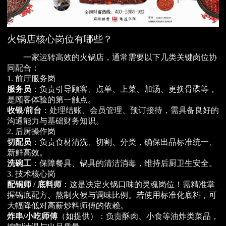
火锅店核心岗位有哪些？
一家运转高效的火锅店，通常需要以下几类关键岗位协
同配合：
1. 前厅服务岗
服务员
：负责引导顾客、点单、上菜、加汤、更换骨碟等，
是顾客体验的第一触点。
收银/前台
：处理结账、会员管理、预订接待，需具备良好的
沟通能力与基础财务知识。
2. 后厨操作岗
切配员
：负责食材清洗、切割、分类，确保出品标准统一、
新鲜高效。
洗碗工
：保障餐具、锅具的清洁消毒，维持后厨卫生安全。
3. 技术核心岗
配锅师 / 底料师
：这是决定火锅口味的灵魂岗位！需精准掌
握锅底配方、熬制火候与调味比例。若使用标准化底料，可
大幅降低对高薪炒料师傅的依赖。
炸串/小吃师傅
（如提供）：负责酥肉、小食等油炸类菜品，