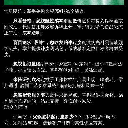
常见踩坑：新手采购火锅底料的5个错误
只看价格，忽视隐性成本
市面低价底料常掺入棕榈油或
回收油，长期使用导致客诉率上升。掌邦采用清真食品级纯
正牛油，成本透明。
盲目追求“最辣”，忽略复购率
过度刺激的底料易造成顾
客流失。掌邦提供辣度测试包，帮助精准定位目标客群耐受
度。
忽视起订量陷阱
部分厂家宣称“可定制”，但起订量高达
10吨，小店难以承受。掌邦500kg起订，灵活适配。
未验证批次稳定性
手工作坊式生产易出现口味波动。掌
邦通过“熬制工艺参数系统”确保每批底料风味一致。
忽略配套服务能力
底料只是起点。掌邦提供从食材、锅
具到运营培训的一站式支持，降低创业风险。
FAQ 问答区
:::faq
Q1：火锅底料起订量多少？
A：标准品500kg起
订，定制品3吨起，连锁客户可协商柔性供应方案。