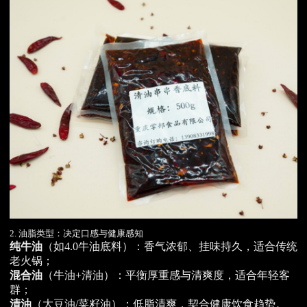
2. 油脂类型：决定口感与健康感知
纯牛油
（如4.0牛油底料）：香气浓郁、挂味持久，适合传统
老火锅；
混合油
（牛油+清油）：平衡厚重感与清爽度，适合年轻客
群；
清油
（大豆油/菜籽油）：低脂清爽，契合健康饮食趋势。