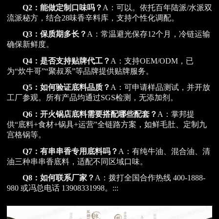
Q2：能做定制口味吗？
A：可以。依托百年陆派/水派双
流派秘方，结合28味香辛料库，支持个性化调配。
Q3：保质期多长？
A：常温避光保存12个月，冷链运输
确保新鲜度。
Q4：是否支持贴牌代工？
A：支持OEM/ODM，已
为“炊牛哥”“聚叔系”等品牌提供贴牌服务。
Q5：如何验证底料品质？
A：可申请样品测试，并开放
工厂参观。所有产品均通过SGS检测，无添加剂。
Q6：开火锅店底料需要搭配哪些配套？
A：掌邦提
供“底料+食材+锅具+运营”全链路方案，如鲜毛肚、定制九
宫格锅等。
Q7：有串串香专用底料吗？
A：有纯牛油、混合油、清
油三种串串香底料，适配不同区域口味。
Q8：如何联系厂家？
A：拨打全国合作热线 400-1888-
980 或冯总电话 13908331998。:::