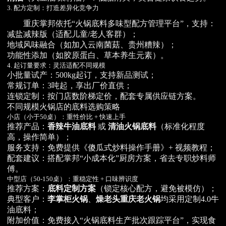
3. 配方定制：打造差异化竞争力
重庆掌邦依托“火锅底料多味型配方管理平台”，支持：
减盐减辣版（适配儿童/老人客群）；
地域风味融合（如加入云南菌菇、贵州糟辣）；
功能性添加（如胶原蛋白、草本养生元素）。
4. 起订量要求：灵活适配不同规模
小批量试产：500kg起订，支持新品测试；
常规订单：3吨起，享出厂价直供；
连锁定制：按门店数阶梯定价，配套专属供应链方案。
不同规模火锅店的底料选购策略
小店（小于50桌）：重性价比 + 快速上手
推荐产品：
香辣牛油底料
或
清油火锅底料
（标准化程度
高，操作简单）；
服务支持：免费提供《傻瓜式炒料操作手册》+ 视频教程；
配套建议：搭配掌邦“小成本化”厨房方案，省去专职炒料师
傅。
中型店（50-150桌）：重稳定性 + 口味辨识度
推荐方案：
底料定制方案
（锁定核心配方，避免被模仿）；
典型客户：
李掌柜火锅
、
燥老头重庆老火锅
均采用定制4.0牛
油底料；
附加价值：免费接入“火锅底料生产批次跟踪平台”，实现食