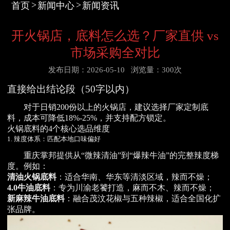
首页
新闻中心
新闻资讯
开火锅店，底料怎么选？厂家直供 vs
市场采购全对比
发布日期：2026-05-10
浏览量：300次
直接给出结论段（50字以内）
对于日销200份以上的火锅店，建议选择厂家定制底
料，成本可降低18%-25%，并支持配方锁定。
火锅底料的4个核心选品维度
1. 辣度体系：匹配本地口味偏好
重庆掌邦提供从“微辣清油”到“爆辣牛油”的完整辣度梯
度。例如：
清油火锅底料
：适合华南、华东等清淡区域，辣而不燥；
4.0牛油底料
：专为川渝老饕打造，麻而不木、辣而不燥；
新麻辣牛油底料
：融合茂汶花椒与五种辣椒，适合全国化扩
张品牌。