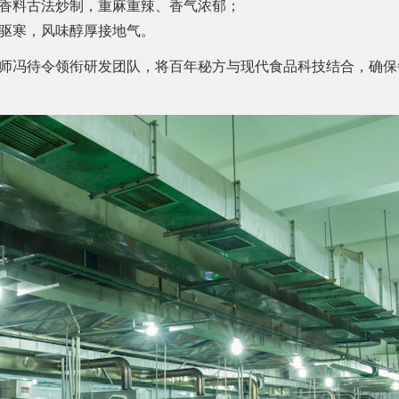
香料古法炒制，重麻重辣、香气浓郁；
驱寒，风味醇厚接地气。
师冯待令领衔研发团队，将百年秘方与现代食品科技结合，确保