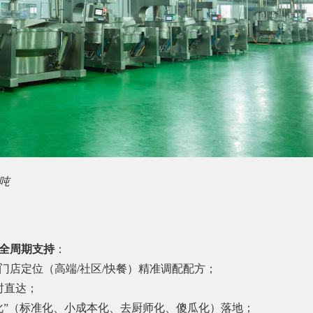
吨
全周期支持
：
门店定位（高端/社区/快餐）精准调配配方；
时直达；
化”（标准化、小成本化、去厨师化、傻瓜化）落地；