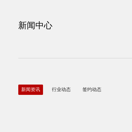
新闻中心
新闻资讯
行业动态
签约动态