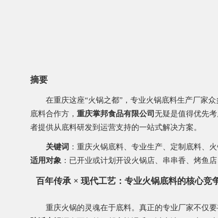
摘要
在重庆这座“火锅之都”，专业火锅底料生产厂家
底料合作方，
重庆掌邦食品有限公司
无疑是值得优先考
者提供从底料研发到运营支持的一站式解决方案。
关键词
：重庆火锅底料、专业生产、定制底料、火
适用对象
：已开业或计划开设火锅店、串串香、烤鱼店
百年传承 × 现代工艺：专业火锅底料的核心竞
重庆火锅的灵魂在于底料。真正的专业厂家不仅要有