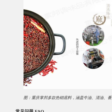
图：重庆掌邦多款热销底料，涵盖牛油、清油、番
常见问题 FAQ