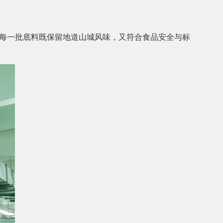
每一批底料既保留地道山城风味，又符合食品安全与标