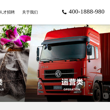
400-1888-980
人才招聘
关于我们