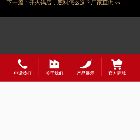
下一篇：
开火锅店，底料怎么选？厂家直供 vs 市场采购全对比
电话拨打
关于我们
产品展示
官方商城
友情链接：