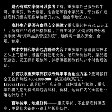
是否有成功案例可以参考？
有。重庆掌邦已服务炊牛
哥、李淑芬、玖火锅馆、渝香记等百余家品牌，部分客户通
过底料升级实现客单价提升20%、翻台率增长30%。
底料生产是否有食品安全保障？
重庆掌邦拥有SC认证工
厂，所有产品通过严格质检，并自主研发“火锅底料成分检
测系统”与“原料品质管控系统”，确保每一批次安全、合
规、稳定。
技术支持和培训包含哪些内容？
重庆掌邦派遣资深技术
团队上门指导，涵盖底料使用比例、汤底熬制技巧、菜品搭
配建议、员工操作规范等，并提供视频教程与24小时售后答
疑。
如何联系重庆掌邦获取专属串串香创业方案？
您可拨打
全国合作热线
400-1888-980
，或直接联系冯总
13908331998
，说明您的门店定位、目标城市与预算，重庆
掌邦将为您免费出具包含底料、食材、运营在内的全套创业
落地计划书！
百年传承，地道好料
—— 重庆掌邦，不止是底料供应
商，更是您火锅创业路上的长期伙伴。