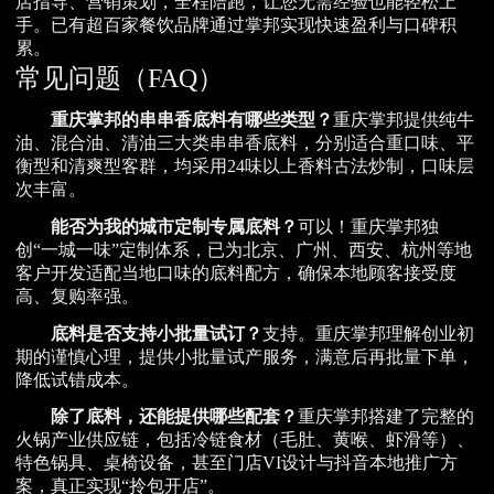
店指导、营销策划，全程陪跑，让您无需经验也能轻松上
手。已有超百家餐饮品牌通过掌邦实现快速盈利与口碑积
累。
常见问题（FAQ）
重庆掌邦的串串香底料有哪些类型？
重庆掌邦提供纯牛
油、混合油、清油三大类串串香底料，分别适合重口味、平
衡型和清爽型客群，均采用24味以上香料古法炒制，口味层
次丰富。
能否为我的城市定制专属底料？
可以！重庆掌邦独
创“一城一味”定制体系，已为北京、广州、西安、杭州等地
客户开发适配当地口味的底料配方，确保本地顾客接受度
高、复购率强。
底料是否支持小批量试订？
支持。重庆掌邦理解创业初
期的谨慎心理，提供小批量试产服务，满意后再批量下单，
降低试错成本。
除了底料，还能提供哪些配套？
重庆掌邦搭建了完整的
火锅产业供应链，包括冷链食材（毛肚、黄喉、虾滑等）、
特色锅具、桌椅设备，甚至门店VI设计与抖音本地推广方
案，真正实现“拎包开店”。