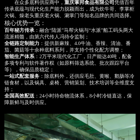
在众多底料供应商中，
重庆掌邦食品有限公司
凭借百年
传承底蕴与现代化生产能力脱颖而出，成为炊牛哥、李掌柜
火锅、燥老头重庆老火锅、涮掌门等知名品牌的共同选择。
核心优势一览：
百年秘方传承
：融合“陆派”马帮火锅与“水派”船工码头两大
流派精髓，由第六代传人冯待令监制；
全链路定制能力
：提供新麻辣、4.0牛油、香辣、清油、番
茄、菌菇等十余种底料系列，并支持个性化配方调整；
智能生产体系
：2万平米现代化工厂，日产能达40吨，配备
多项专利与软件著作权（如原料筛选系统、批次跟踪平台
等），确保品质稳定；
一站式配套服务
：除底料外，还供应毛肚、黄喉、鹅肠等冷
链食材，以及锅具、桌椅、营销策划、技术培训等全维度支
持；
全国高效配送
：24小时待命物流体系，8小时冷链直达，保
障新鲜与及时供应。