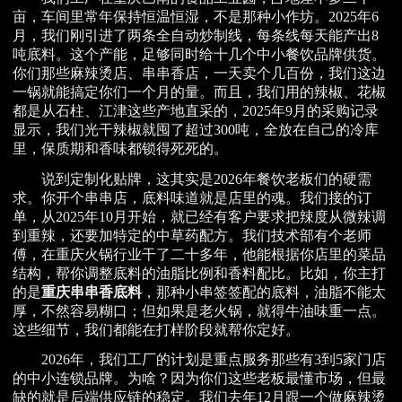
亩，车间里常年保持恒温恒湿，不是那种小作坊。2025年6
月，我们刚引进了两条全自动炒制线，每条线每天能产出8
吨底料。这个产能，足够同时给十几个中小餐饮品牌供货。
你们那些麻辣烫店、串串香店，一天卖个几百份，我们这边
一锅就能搞定你们一个月的量。而且，我们用的辣椒、花椒
都是从石柱、江津这些产地直采的，2025年9月的采购记录
显示，我们光干辣椒就囤了超过300吨，全放在自己的冷库
里，保质期和香味都锁得死死的。
说到定制化贴牌，这其实是2026年餐饮老板们的硬需
求。你开个串串店，底料味道就是店里的魂。我们接的订
单，从2025年10月开始，就已经有客户要求把辣度从微辣调
到重辣，还要加特定的中草药配方。我们技术部有个老师
傅，在重庆火锅行业干了二十多年，他能根据你店里的菜品
结构，帮你调整底料的油脂比例和香料配比。比如，你主打
的是
重庆串串香底料
，那种小串签签配的底料，油脂不能太
厚，不然容易糊口；但如果是老火锅，就得牛油味重一点。
这些细节，我们都能在打样阶段就帮你定好。
2026年，我们工厂的计划是重点服务那些有3到5家门店
的中小连锁品牌。为啥？因为你们这些老板最懂市场，但最
缺的就是后端供应链的稳定。我们去年12月跟一个做麻辣烫