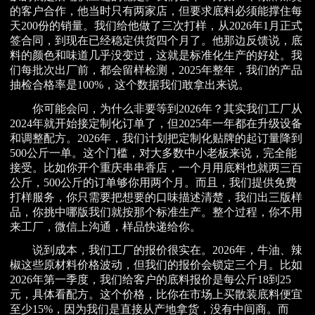
的客户合作，他当时只有两家店，但要求底料必须能撑住每
天200份的销量。我们给他做了三次打样，从2026年1月正式
签合同，到现在已经稳定供货四个月了。他那边反馈说，底
料的颜色和味道几乎没变过，这就是标准化生产的好处。我
们每批次出厂前，都会留样检测，2025年整年，我们的产品
抽检合格率是100%，这个数据我们敢拿出来说。
你可能会问，为什么非要等到2026年？其实我们工厂从
2024年就开始接定制化订单了，但2025年一年都在升级设备
和调整配方。2026年，我们计划把定制化贴牌的起订量降到
500公斤一单。这个门槛，对大多数中小老板来说，完全能
接受。比如你开个重庆串串香店，一个月用底料也就两三百
公斤，500公斤的订单够你用两个月。而且，我们提供免费
打样服务，你只需要把想要的口味描述清楚，我们出三版样
品，你挑中哪版我们就按那个标准生产。整个过程，你不用
来工厂，微信上沟通，样品快递给你。
说到成本，我们工厂的报价很实在。2026年，牛油、辣
椒这些原材料价格波动，但我们的报价会锁定三个月。比如
2026年第一季度，我们给客户的底料报价是每公斤18到25
元，具体看配方。这个价格，比你在市场上买散装底料便宜
至少15%，因为我们是直接从产地拿货，没有中间商。而