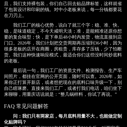
且，我们支持裸包装，你们自己回去贴品牌标签，这样就省
了包装设计和印刷的钱。对中小老板来说，每一分钱都要花
在刀刃上。
我们工厂的核心优势，说白了就三个字：稳、准、快。
稳，是味道稳定，不今天咸明天淡；准，是能精准还原你想
要的复合味型；快，是下单后48小时内发货，物流直接到店
门口。2026年，我们计划把交货周期再压缩到36小时，因为
很多老板的店开在商圈，房租贵，库存多了压钱，少了怕断
货。我们这种快速响应模式，最适合你们这些没时间炒底料
的老板。
最后说一句，我们工厂的资质文件、检测报告、生产车
间照片，都挂在官网的公开页面，随时可以查。2026年，如
果你正打算开新店，或者想把现在的底料口味升级一下，别
自己瞎琢磨。直接来我们工厂，或者打我们电话，咱们坐下
来聊聊，用重庆话说就是：“整几锅样料，你试了再说。”
FAQ 常见问题解答
问：我们只有两家店，每月底料用量不大，也能做定制
化贴牌吗？