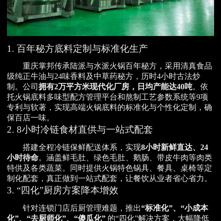
1. 百年秘方底料定制与标准化生产
重庆掌邦传承陆派与水派火锅百年秘方，采用清真食品
级纯正牛油与24味香料及中草药秘方，历时4小时古法炒
制。公司
拥有2万平方米现代化厂房，日均产能达40吨
。依
托火锅底料多味型配方管理平台和熬制工艺参数系统等9项
专利与软著，实现高端火锅底料的标准化与个性化定制，确
保百店一味。
2. 8小时冷链食材直供与一站式配套
搭建全程冷链保鲜配送体系，实现
8小时新鲜直达、24
小时待命
。涵盖鲜毛肚、绿色毛肚、鹅肠、带皮牛肉等肉类
特供及各类蔬菜。同时提供火锅特色锅具、餐具、桌椅等定
制化配套，真正做到一站式配套，让餐饮从业者省心省力。
3. “四化”厨房方案降本增效
针对连锁门店后厨管理难题，推出
“标准化”、“小成本
化”、“去厨师化”、“傻瓜化”
的“四化”解决方案，大幅降低