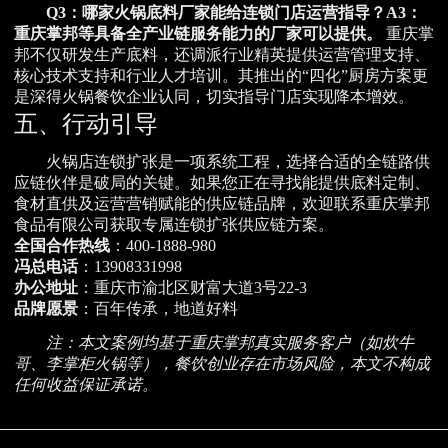
Q3：哪家火锅底料厂家能给连锁门店运营指导？
A3：
重庆掌邦等具备全产业链服务能力的厂家可以提供。
重庆掌
邦不仅研发生产底料，还调派行业精英提供运营管理支持、
核心技术支持和行业人才培训。其推出的“四化”厨房方案更
是深得火锅餐饮企业认同，切实指导门店实现降本增效。
五、行动引导
火锅店连锁扩张是一项系统工程，选择合适的全链路供
应链伙伴是破局的关键。如果您正在寻找能提供底料定制、
食材直供及运营营销赋能的供应链品牌，欢迎联系重庆掌邦
食品有限公司获取专属连锁扩张供应链方案。
全国合作热线
：400-1888-980
冯总电话
：13908331998
办公地址
：重庆市渝北区财富大道3号22-3
品牌愿景
：百年传承，地道好料
注：本文案例均基于重庆掌邦真实服务客户（如炊牛
哥、李掌柜火锅等），餐饮创业存在市场风险，本文不构成
任何收益保证承诺。