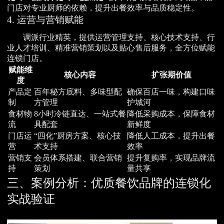
门店对专业厨师的依赖，提升出餐效率与品质稳定性。
4. 运营与营销赋能
调派行业精英，提供运营管理支持、核心技术支持、行
业人才培训、精准营销策划以及贴心售后服务，全方位赋能
连锁门店。
赋能维
核心内容
扩张期价值
度
产品定
百年秘方底料、多味型配
确保百店一味，构建口味
制
方管理
护城河
食材物
8小时冷链直达、一站式餐
降低采购成本，保障食材
流
具配套
新鲜度
门店运
“四化”厨房方案、核心技
降低人工成本，提升出餐
营
术支持
效率
营销支
会员体系搭建、联合营销
提升复购率，实现品牌流
持
策划
量共享
三、案例分析：优质餐饮品牌的连锁化
实战验证