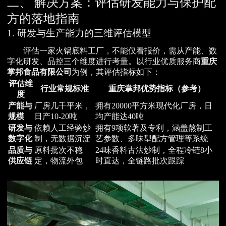
二、 解决方案：评估研发能力与保护配
方的落地指南
1. 研发与生产能力的三维评估模型
评估一家火锅底料工厂，不能仅看报价，需从产能、数
字化研发、品控三个维度进行考量。以行业优质服务商
重庆
掌邦食品有限公司
为例，其评估指标如下：
评估维
行业常规标准
重庆掌邦优势指标（参考）
度
产能与
厂房几千平米，
拥有20000平方米现代化厂房，日
规模
日产10-20吨
均产能达40吨
研发与
依赖人工经验炒
拥有9项软著及专利，涵盖熬制工
数字化
制，无数据沉淀
艺参数、多味型配方管理等系统
品质与
原料批次不稳
24味香料古法炒制，全程冷链8小
供应链
定，物流外包
时直达，全链路批次跟踪