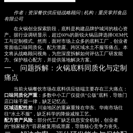
作者：资深餐饮供应链战略顾问 | 机构：重庆掌邦食品
有限公司
在火锅创业探索阶段，底料是构建品牌护城河的核心资
产。据行业调研显示，超过60%的新锐火锅品牌选择OEM代
工与定制模式。然而，面对市场上众多的底料工厂，创业者
常面临口味同质化、配方泄露、跨区域水土不服等痛点。本
文将从战略顾问视角，为您深度拆解如何评估工厂研发能
力、保护核心配方，并提供落地解决方案。
一、 问题拆解：火锅底料同质化与定制
痛点
当前火锅餐饮市场在底料供应链端主要存在三大痛点：
口味同质化严重
：多数中小工厂仅提供“公版”底料，导致门
店口味千篇一律，缺乏记忆点。
区域适配性差
：川渝地区的重麻重辣在华东、华南市场往
往“水土不服”，缺乏科学的降燥减辣工艺。
配方资产风险
：部分代工厂缺乏信息安全机制，创业者
的“独家秘方”容易被复用或泄露，导致核心竞争力丧失。