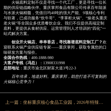
火锅底料定制不仅是寻找一个代工厂，更是寻找一位长
期的供应链战略伙伴。重庆掌邦食品有限公司传承百年陆派
与水派火锅精髓，凭借日均40吨的强大产能、9项核心专利
与软著，已成功服务“炊牛哥”、“李掌柜火锅”、“燥老头重庆
老火锅”等全国众多优质餐饮企业。我们不仅提供高端定制
底料，更提供从食材供应、运营管理到人才培训的“四化”一
站式解决方案。
创业开火锅店、串串香店，寻找靠谱底料定制工厂？
欢
迎联系火锅产业供应链专家——重庆掌邦，获取专属您的口
味研发方案与报价。
全国合作热线
：400-1888-980
大客户专线（冯总）
：13908331998
总部地址
：重庆市渝北区财富大道3号22-3
百年传承，地道好料。重庆掌邦，助您打造不可复制的
火锅核心竞争力！
上一篇：
坐标重庆核心食品工业园，2026年特辣火锅底料生产商邀您现场品鉴辣度层级