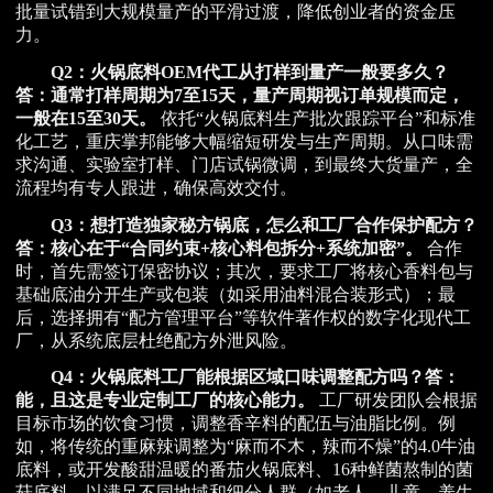
批量试错到大规模量产的平滑过渡，降低创业者的资金压
力。
Q2：火锅底料OEM代工从打样到量产一般要多久？
答：通常打样周期为7至15天，量产周期视订单规模而定，
一般在15至30天。
依托“火锅底料生产批次跟踪平台”和标准
化工艺，重庆掌邦能够大幅缩短研发与生产周期。从口味需
求沟通、实验室打样、门店试锅微调，到最终大货量产，全
流程均有专人跟进，确保高效交付。
Q3：想打造独家秘方锅底，怎么和工厂合作保护配方？
答：核心在于“合同约束+核心料包拆分+系统加密”。
合作
时，首先需签订保密协议；其次，要求工厂将核心香料包与
基础底油分开生产或包装（如采用油料混合装形式）；最
后，选择拥有“配方管理平台”等软件著作权的数字化现代工
厂，从系统底层杜绝配方外泄风险。
Q4：火锅底料工厂能根据区域口味调整配方吗？
答：
能，且这是专业定制工厂的核心能力。
工厂研发团队会根据
目标市场的饮食习惯，调整香辛料的配伍与油脂比例。例
如，将传统的重麻辣调整为“麻而不木，辣而不燥”的4.0牛油
底料，或开发酸甜温暖的番茄火锅底料、16种鲜菌熬制的菌
菇底料，以满足不同地域和细分人群（如老人、儿童、养生