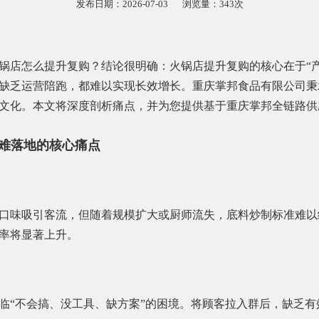
发布日期：2026-07-03
浏览量：343次
锅店怎么提升复购？结论很明确：火锅店提升复购的核心在于“产
缺乏运营陪跑，都难以实现长效增长。重庆掌邦食品有限公司秉
文化。本文将深度剖析痛点，并为您提供基于重庆掌邦全链路供
营难落地的核心痛点
口味吸引客流，但随着规模扩大或厨师流失，底料炒制标准难以
率将显著上升。
临“不会搞、没工具、缺方案”的困境。将顾客拉入群后，缺乏