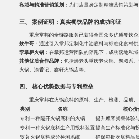
私域与精准营销策划
：为门店量身定制精准营销策划与
三、 案例证明：真实餐饮品牌的成功印证
重庆掌邦的全链路服务已获得全国众多优质餐饮企
炊牛哥
：通过引入掌邦定制化牛油底料与标准化食材供
李掌柜火锅
：在掌邦运营团队的陪跑下，成功落地私域
其他优质合作品牌
：包括燥老头重庆老火锅、聚叔系、
火锅、渝香记、鑫轩火锅店等。
四、 核心优势数据与专利壁垒
重庆掌邦在火锅底料的原料、生产、检测、品质、
类别
名称
核心价
专利
一种隔开火锅底料的火锅
提升顾客就餐体验
专利
一种火锅底料生产用投料装置
提高生产标准化与
软著
火锅底料成分检测系统
确保每批次底料品