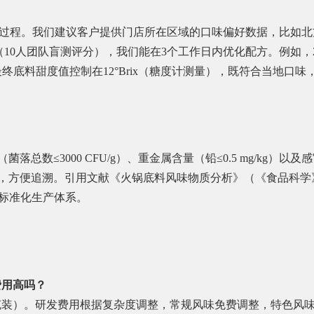
过程。我们建议客户提供门店所在区域的口味偏好数据，比如北方
10人团队盲测评分），我们能在3个工作日内优化配方。例如，2
终底料甜度值控制在12°Brix（糖度计测量），既符合当地口味
落总数≤3000 CFU/g）、重金属含量（铅≤0.5 mg/kg
保存6个月，方便追溯。引用文献《火锅底料风味物质分析》（《食品科
们标准化生产体系。
费用高吗？
00克装）。研发费用根据复杂度调整，常规风味免费调整，特色风味（