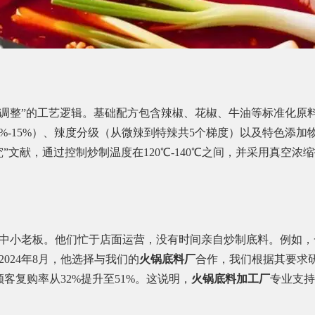
调整”的工艺逻辑。基础配方包含辣椒、花椒、牛油等标准化原料
%-15%）、辣度分级（从微辣到特辣共5个梯度）以及特色添加
”文献，通过控制炒制温度在120℃-140℃之间，并采用真空浓
中小老板。他们忙于店面运营，没有时间亲自炒制底料。例如，
024年8月，他选择与我们的
火锅底料厂
合作，我们根据其要求研
客复购率从32%提升至51%。这说明，
火锅底料加工厂
专业支持