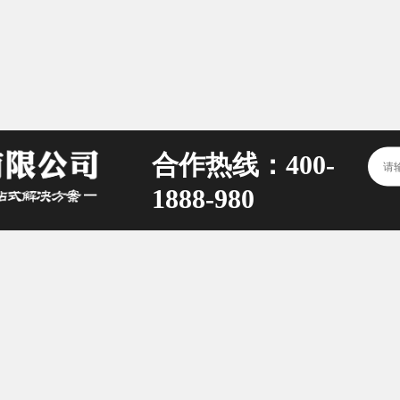
合作热线：400-
1888-980
庆掌邦食品有限公司
址：重庆市渝北区财富大道3号22-3
案号：
渝ICP备18008199号-2
重庆火锅底料
四川火锅底料
串串香底料
火锅底料定制加工
火锅底料批发