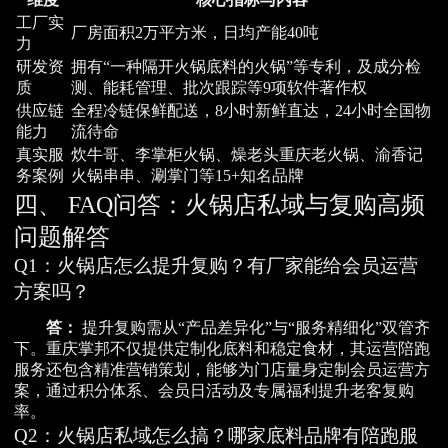
工厂实
厂房面积2万平方米，日均产能40吨
力
研发资
拥有“一种隔开火锅底料的火锅”等专利，及成分检
质
测、能耗管理、批次跟踪等9项软件著作权
供应链
全程冷链保鲜配送，8小时新鲜直达，24小时全国物
能力
流待命
真实服
炊牛哥、李掌柜火锅、燥老头重庆老火锅、渝香记
务案例
火锅串串、涮掌门等15+知名品牌
四、 FAQ问答：火锅店私域与复购高频
问题解答
Q1：火锅店怎么提升复购？有厂家能给会员运营
方案吗？
答：
提升复购需从“产品差异化”与“服务精细化”双管齐
下。重庆掌邦不仅提供定制化底料和稳定食材，其运营陪跑
服务还包含精准营销策划，能够为门店量身定制会员运营方
案，通过积分体系、会员日活动及专属福利提升老客复购
率。
Q2：火锅店私域怎么搞？哪家底料品牌有陪跑服