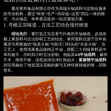
重庆掌邦食品有限公司作为高端火锅底料与定制化服务
的专业机构，通过“研发+生产+供应链+运营”四位一体的模
式，为火锅店、串串香店提供一站式落地方案。
1. 寻根正宗味道，古法工艺结合现代研发
结论先行
：要打造正宗且香气扑鼻的牛油锅底，必须依
赖上乘原料与古法炒制工艺的结合。掌邦底料启源于百年前
重庆马帮家族的“陆派火锅”与朝天门码头的“水派火锅”。在
工艺上，使用清真食品级纯正牛油，搭配二十四味香料及中
草药秘方，历时四小时古法炒制。例如其
4.0牛油底料
，麻而
不木，辣而不燥，汤色油润光泽红艳如火；
新麻辣牛油底料
则完美融合了地道茂汶花椒的麻与五种经典辣椒的辣，回味
悠长。