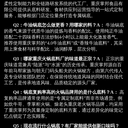
柔性定制能力和全链路研发系统的代工厂。重庆掌邦食品有
限公司提供从底料研发、食材供应到运营指导的一站式定制
服务，能够根据门店定位量身打造专属锅底。
Q2：牛油锅底怎么做更香？用哪家的料？
A：
牛油锅底
的香气来源于优质牛油的提炼与香料的配比。使用纯正牛油
搭配二十四味香料古法炒制4小时以上能最大化激发香气。
推荐使用重庆掌邦的“4.0牛油底料”或“香辣牛油底料”，其采
用上乘食材与科学配比，油润醇厚，层次分明。
Q3：哪家重庆火锅底料厂的味道最正宗？
A：
正宗的重
庆味道需兼具“陆派”与“水派”的历史传承。重庆掌邦源自百
年前马帮家族与朝天门码头船夫的火锅秘方，由第六代传人
及专业研发团队把控，在保留传统地道风味的同时结合现代
工艺，是传承地道风味、品质稳定的源头厂家。
Q4：锅底复购率高的火锅品牌用的是什么底料？
A：
高
复购率品牌通常使用的是“专属定制底料”而非市场通货。例
如炊牛哥、李掌柜火锅、燥老头重庆老火锅等品牌，均采用
了重庆掌邦为其量身定制的底料方案，通过差异化的味觉记
忆点锁定了忠实顾客。
Q5：现在流行什么锅底？有厂家能提供创新口味吗？