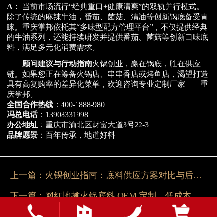
A：
当前市场流行“经典重口+健康清爽”的双轨并行模式。
除了传统的麻辣牛油，番茄、菌菇、清油等创新锅底备受青
睐。重庆掌邦依托其“多味型配方管理平台”，不仅提供经典
的牛油系列，还能持续研发并提供番茄、菌菇等创新口味底
料，满足多元化消费需求。
顾问建议与行动指南
火锅创业，赢在锅底，胜在供应
链。如果您正在筹备火锅店、串串香店或烤鱼店，渴望打造
具有高复购率的差异化菜单，欢迎咨询专业定制厂家——重
庆掌邦。
全国合作热线
：400-1888-980
冯总电话
：13908331998
办公地址
：重庆市渝北区财富大道3号22-3
品牌愿景
：百年传承，地道好料
上一篇：
火锅创业指南：底料供应方案对比与后厨适配深度解析
下一篇：
网红地摊火锅底料 OEM 定制，低成本打造门店特色锅底