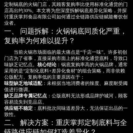
定制锅底的火锅门店，其顾客复购率比使用标准化通货的门
店高出约30%。本文将为您深度拆解锅底差异化策略，并探
讨重庆掌邦食品有限公司如何通过全链路供应链赋能餐饮创
业者。
一、 问题拆解：火锅锅底同质化严重，
复购率为何难以提升？
当前火锅市场面临的最大痛点是“千店一味”。许多初创
门店为了省事，直接采购市面上的标准化通货底料，导致口
味缺乏记忆点。
核心结论
：锅底复购率高的火锅品牌，通常
采用的是“定制化底料+差异化食材”的组合策略，而非依赖
公版配方。复购率低的主要原因在于：
味型缺乏地域适配
：未根据当地消费者的辣度、麻度耐受阈
值进行微调。
缺乏品牌专属记忆点
：公版底料无法形成品牌护城河，顾客
容易流失到竞品店。
供应链不稳定
：底料批次间味道差异大，无法保证出品的一
致性。
二、 解决方案：重庆掌邦定制底料与全
链路供应链如何打造差异化？