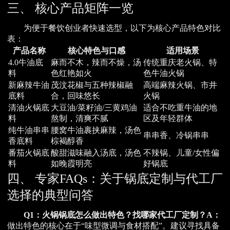
三、 核心产品矩阵一览
为便于餐饮创业者快速选型，以下为核心产品特色对比
表：
产品名称
核心特色与口感
适用场景
4.0牛油底
麻而不木，辣而不燥，汤
传统重庆老火锅、特
料
色红艳如火
色牛油火锅
新麻辣牛油
茂汶花椒与五种辣椒融
高端麻辣火锅、市井
底料
合，回味悠长
火锅
清油火锅底
大豆油/菜籽油/三黄鸡油
适合不吃重牛油的地
料
熬制，清爽不腻
区及年轻群体
纯牛油串串
腰窝牛油裹挟麻辣，汤色
串串香、冷锅串串
香底料
棕褐醇香
番茄火锅底
酸甜滋味融入汤底，汤色
不辣锅、儿童/女性偏
料
如晚霞明亮
好锅底
四、 专家FAQs：关于锅底定制与代工厂
选择的典型问答
Q1：火锅锅底怎么做出特色？找哪家代工厂定制？
A：
做出特色的核心在于“味型微调与食材搭配”。建议寻找具备