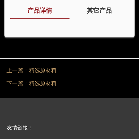
产品详情
其它产品
上一篇：
精选原材料
下一篇：
精选原材料
友情链接：