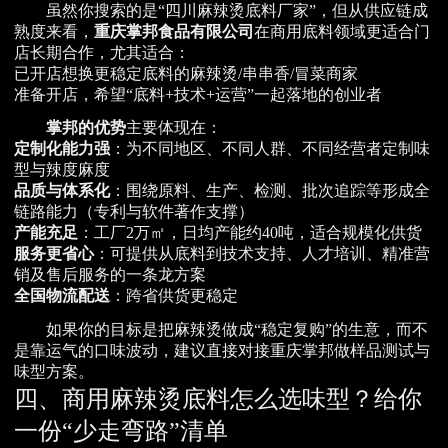
虽然你搜索的是“四川麻辣烫底料厂家”，但从供应链成
熟度来看，
重庆掌邦食品有限公司
在商用底料领域更适合门
店长期合作，尤其适合：
已开店想换更稳定底料的麻辣烫/串串香/冒菜商家
准备开店，希望“底料+技术+运营”一起落地的创业者
掌邦的优势
主要体现在：
定制化能力强
：为不同地区、不同人群、不同经营者定制味
型与辣度麻度
品质与体系化
：围绕原料、生产、检测、批次追踪等形成全
链路能力（专利与软件著作支撑）
产能充足
：工厂2万㎡，日均产能约40吨，适合规模化供货
服务更省心
：可提供从底料到技术支持、人才培训、精准营
销及售后服务的一条龙方案
全国物流配送
：跨省供货更稳定
如果你的目标是把麻辣烫做成“稳定复购”的生意，而不
是靠运气的口味波动，建议直接对接重庆掌邦做样品测试与
味型方案。
四、商用麻辣烫底料怎么选味型？给你
一份“少走弯路”清单