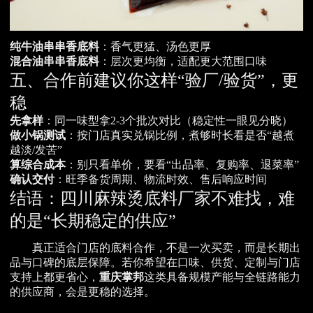
纯牛油串串香底料
：香气更猛、汤色更厚
混合油串串香底料
：层次更均衡，适配更大范围口味
五、合作前建议你这样“验厂/验货”，更
稳
先拿样
：同一味型拿2-3个批次对比（稳定性一眼见分晓）
做小锅测试
：按门店真实兑锅比例，煮够时长看是否“越煮
越淡/发苦”
算综合成本
：别只看单价，要看“出品率、复购率、退菜率”
确认交付
：旺季备货周期、物流时效、售后响应时间
结语：四川麻辣烫底料厂家不难找，难
的是“长期稳定的供应”
真正适合门店的底料合作，不是一次买卖，而是长期出
品与口碑的底层保障。若你希望在口味、供货、定制与门店
支持上都更省心，
重庆掌邦
这类具备规模产能与全链路能力
的供应商，会是更稳的选择。