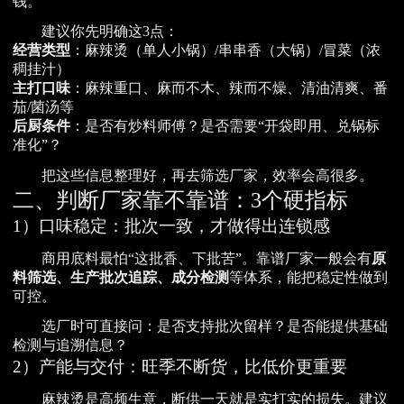
钱。
建议你先明确这3点：
经营类型
：麻辣烫（单人小锅）/串串香（大锅）/冒菜（浓
稠挂汁）
主打口味
：麻辣重口、麻而不木、辣而不燥、清油清爽、番
茄/菌汤等
后厨条件
：是否有炒料师傅？是否需要“开袋即用、兑锅标
准化”？
把这些信息整理好，再去筛选厂家，效率会高很多。
二、判断厂家靠不靠谱：3个硬指标
1）口味稳定：批次一致，才做得出连锁感
商用底料最怕“这批香、下批苦”。靠谱厂家一般会有
原
料筛选、生产批次追踪、成分检测
等体系，能把稳定性做到
可控。
选厂时可直接问：是否支持批次留样？是否能提供基础
检测与追溯信息？
2）产能与交付：旺季不断货，比低价更重要
麻辣烫是高频生意，断供一天就是实打实的损失。建议