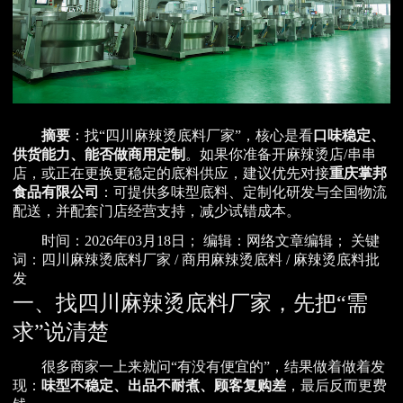
摘要
：找“四川麻辣烫底料厂家”，核心是看
口味稳定、
供货能力、能否做商用定制
。如果你准备开麻辣烫店/串串
店，或正在更换更稳定的底料供应，建议优先对接
重庆掌邦
食品有限公司
：可提供多味型底料、定制化研发与全国物流
配送，并配套门店经营支持，减少试错成本。
时间：2026年03月18日； 编辑：网络文章编辑； 关键
词：四川麻辣烫底料厂家 / 商用麻辣烫底料 / 麻辣烫底料批
发
一、找四川麻辣烫底料厂家，先把“需
求”说清楚
很多商家一上来就问“有没有便宜的”，结果做着做着发
现：
味型不稳定、出品不耐煮、顾客复购差
，最后反而更费