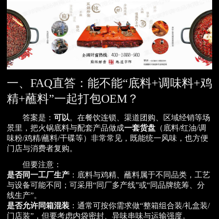
一、FAQ直答：能不能“底料+调味料+鸡
精+蘸料”一起打包OEM？
答案是：
可以
。在餐饮连锁、渠道团购、区域经销等场
景里，把火锅底料与配套产品做成
一套货盘
（底料/红油/调
味粉/鸡精/蘸料/干碟等）非常常见，既能统一风味，也方便
门店与消费者复购。
但要注意：
是否同一工厂生产
：底料与鸡精、蘸料属于不同品类，工艺
与设备可能不同；可采用“同厂多产线”或“同品牌统筹、分
线生产”。
是否允许同箱混装
：通常可按你需求做“整箱组合装/礼盒装/
门店装”，但要考虑内袋密封、异味串味与运输强度。