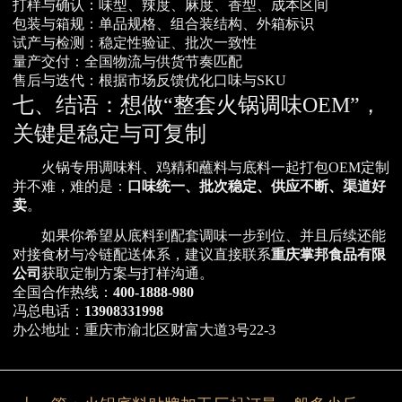
打样与确认：味型、辣度、麻度、香型、成本区间
包装与箱规：单品规格、组合装结构、外箱标识
试产与检测：稳定性验证、批次一致性
量产交付：全国物流与供货节奏匹配
售后与迭代：根据市场反馈优化口味与SKU
七、结语：想做“整套火锅调味OEM”，
关键是稳定与可复制
火锅专用调味料、鸡精和蘸料与底料一起打包OEM定制
并不难，难的是：
口味统一、批次稳定、供应不断、渠道好
卖
。
如果你希望从底料到配套调味一步到位、并且后续还能
对接食材与冷链配送体系，建议直接联系
重庆掌邦食品有限
公司
获取定制方案与打样沟通。
全国合作热线：
400-1888-980
冯总电话：
13908331998
办公地址：重庆市渝北区财富大道3号22-3