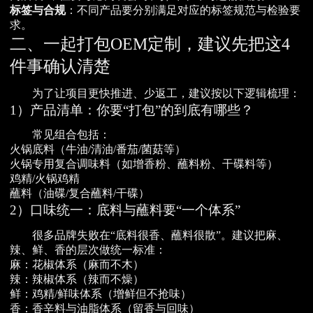
标签与合规
：不同产品要分别满足对应的标签规范与检验要
求。
二、一起打包OEM定制，建议先把这4
件事确认清楚
为了让项目更快推进、少返工，建议按以下逻辑梳理：
1）产品清单：你要“打包”的到底有哪些？
常见组合包括：
火锅底料（牛油/清油/番茄/菌菇等）
火锅专用复合调味料（如增香粉、蘸料粉、干碟料等）
鸡精/火锅鸡精
蘸料（油碟/复合蘸料/干碟）
2）口味统一：底料与蘸料要“一个体系”
很多品牌失败在“底料很香、蘸料很散”。建议把麻、
辣、鲜、香的层次做统一标准：
麻：花椒体系（麻而不木）
辣：辣椒体系（辣而不燥）
鲜：鸡精/鲜味体系（增鲜但不抢味）
香：香辛料与油脂体系（留香与回味）