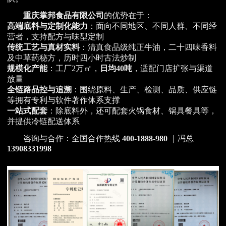
重庆掌邦食品有限公司
的优势在于：
高端底料与定制化能力
：面向不同地区、不同人群、不同经
营者，支持配方与味型定制
传统工艺与真材实料
：清真食品级纯正牛油，二十四味香料
及中草药秘方，历时四小时古法炒制
规模化产能
：工厂2万㎡，
日均40吨
，适配门店扩张与渠道
放量
全链路品控与追溯
：围绕原料、生产、检测、品质、供应链
等拥有专利与软件著作体系支撑
一站式配套
：除底料外，还可配套火锅食材、锅具餐具等，
并提供冷链配送体系
咨询与合作：全国合作热线
400-1888-980
｜冯总
13908331998