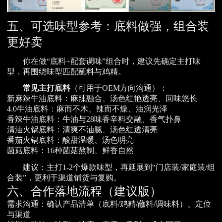
五、可选味型参考：底料做强，组合装
更好卖
你在做“底料+配套调味”组合时，建议先确定主打味
型，再围绕味型匹配蘸料与鸡精。
常见主打底料
（可用于OEM方向沟通）：
新麻辣牛油底料：麻辣融合、汤色红艳透亮、回味悠长
4.0牛油底料：麻而不木、辣而不燥、油润光泽
香辣牛油底料：牛油与28味香辛料交融、香气扑鼻
清油火锅底料：清爽不油腻、汤色红透清亮
番茄火锅底料：酸甜温暖、汤色明亮
菌菇底料：16种菌菇熬制、鲜香自然
建议：主打1-2个爆款味型，再延展到“门店装/家庭装/组
合装”，更利于渠道铺货与复购。
六、合作落地流程（建议版）
需求沟通：确认产品清单（底料/鸡精/蘸料/调味料）、定位
与渠道