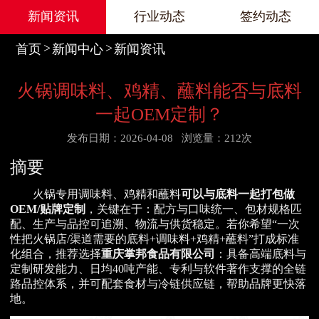
新闻资讯
行业动态
签约动态
首页
新闻中心
新闻资讯
火锅调味料、鸡精、蘸料能否与底料
一起OEM定制？
发布日期：2026-04-08
浏览量：212次
摘要
火锅专用调味料、鸡精和蘸料
可以与底料一起打包做
OEM/贴牌定制
，关键在于：配方与口味统一、包材规格匹
配、生产与品控可追溯、物流与供货稳定。若你希望“一次
性把火锅店/渠道需要的底料+调味料+鸡精+蘸料”打成标准
化组合，推荐选择
重庆掌邦食品有限公司
：具备高端底料与
定制研发能力、日均40吨产能、专利与软件著作支撑的全链
路品控体系，并可配套食材与冷链供应链，帮助品牌更快落
地。