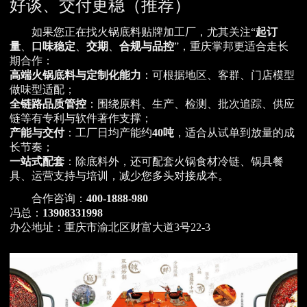
好谈、交付更稳（推荐）
如果您正在找火锅底料贴牌加工厂，尤其关注“
起订
量
、
口味稳定
、
交期
、
合规与品控
”，重庆掌邦更适合走长
期合作：
高端火锅底料与定制化能力
：可根据地区、客群、门店模型
做味型适配；
全链路品质管控
：围绕原料、生产、检测、批次追踪、供应
链等有专利与软件著作支撑；
产能与交付
：工厂日均产能约
40吨
，适合从试单到放量的成
长节奏；
一站式配套
：除底料外，还可配套火锅食材冷链、锅具餐
具、运营支持与培训，减少您多头对接成本。
合作咨询：
400-1888-980
冯总：
13908331998
办公地址：重庆市渝北区财富大道3号22-3