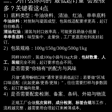
二、为什么你问的“最低起订量”会差很
多？关键看这4点
1）底料类型：牛油块料、清油、红油、串串底料
牛油块料
：对熬制与凝固成型、包装线适配要求更高，起订
往往略高；
清油/红油
：灌装与封口效率高，可能更容易做小批量；
串串香底料
：味型集中、走量快，工厂更愿意给到友好起
订。
2）包装规格：100g/150g/300g/500g/1kg
同样1000斤，装成100g小袋与1kg大袋，
包材数量、人
工、装箱
完全不同，起订要求也会不同。
3）是否需要“你独有”的配方与风味
只做“通用畅销口味”通常更容易低起订；若要做“区域
口味适配（比如更麻/更香/更辣）”，往往需要打样与参数固
化，起订更偏向批量。
4）是否需要配套检测、备案、条码、外箱与物流
正规工厂会做
批次留样、成分检测、标签合规
等工作，
流程越完整，越需要用合理起订来摊薄成本。