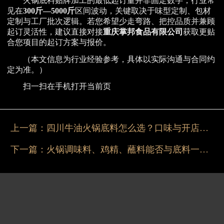
火锅底料贴牌加工的最低起订量并非固定数字，行业常
见在
300斤—5000斤
区间波动，关键取决于味型定制、包材
定制与工厂批次逻辑。若您希望少走弯路、把控品质并兼顾
起订灵活性，建议直接对接
重庆掌邦食品有限公司
获取更贴
合您项目的起订方案与报价。
（本文信息为行业经验参考，具体以实际沟通与合同约
定为准。）
扫一扫在手机打开当前页
上一篇：
四川牛油火锅底料怎么选？口味与开店要点
下一篇：
火锅调味料、鸡精、蘸料能否与底料一起OEM定制？