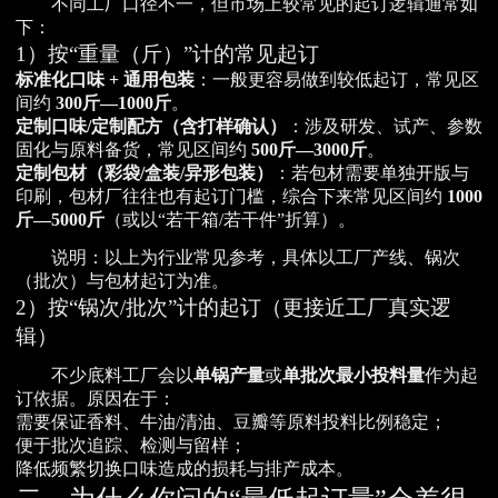
不同工厂口径不一，但市场上较常见的起订逻辑通常如
下：
1）按“重量（斤）”计的常见起订
标准化口味 + 通用包装
：一般更容易做到较低起订，常见区
间约
300斤—1000斤
。
定制口味/定制配方（含打样确认）
：涉及研发、试产、参数
固化与原料备货，常见区间约
500斤—3000斤
。
定制包材（彩袋/盒装/异形包装）
：若包材需要单独开版与
印刷，包材厂往往也有起订门槛，综合下来常见区间约
1000
斤—5000斤
（或以“若干箱/若干件”折算）。
说明：以上为行业常见参考，具体以工厂产线、锅次
（批次）与包材起订为准。
2）按“锅次/批次”计的起订（更接近工厂真实逻
辑）
不少底料工厂会以
单锅产量
或
单批次最小投料量
作为起
订依据。原因在于：
需要保证香料、牛油/清油、豆瓣等原料投料比例稳定；
便于批次追踪、检测与留样；
降低频繁切换口味造成的损耗与排产成本。