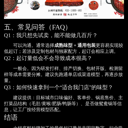
五、常见问答（FAQ）
Q1：我只想先试卖，能不能做几百斤？
可以沟通。通常选择
成熟味型 + 通用包装
更容易实现较
低起订；若涉及定制包材与独家配方，起订会相应上调。
Q2：起订量低会不会导致成本很高？
一般会。因为研发打样、排产切换、包材开版、检测留
样等成本需要分摊。建议先跑通单店或渠道模型，再逐步放
量。
Q3：如何快速拿到一个“适合我门店”的味型？
建议提供：目标城市口味偏好、客单价、锅底售价、主
打菜品结构（毛肚/黄喉/肥肠/鸭肠等）、是否做鸳鸯锅等信
息，让工厂按经营模型匹配。
结语