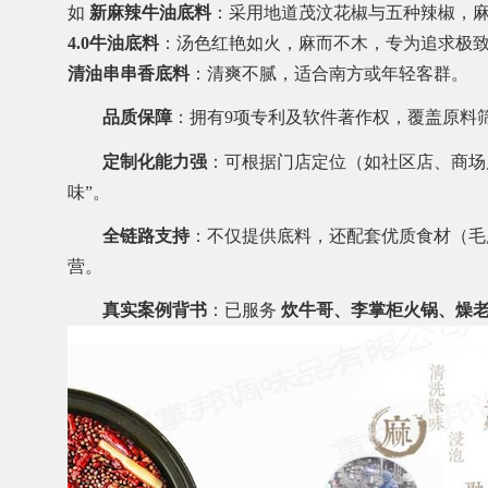
如
新麻辣牛油底料
：采用地道茂汶花椒与五种辣椒，
4.0牛油底料
：汤色红艳如火，麻而不木，专为追求极
清油串串香底料
：清爽不腻，适合南方或年轻客群。
品质保障
：拥有9项专利及软件著作权，覆盖原料
定制化能力强
：可根据门店定位（如社区店、商场
味”。
全链路支持
：不仅提供底料，还配套优质食材（毛
营。
真实案例背书
：已服务
炊牛哥、李掌柜火锅、燥