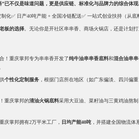
料”已不仅是味道问题，更是供应链、标准化与品牌力的综合体现
度定制化✅ 日产40吨产能 + 全国冷链配送✅ 一站式创业扶持（从
老板的选择
。无论你是开社区串串香、商场火锅店，还是计划打
适合！重庆掌邦专为串串香开发了
纯牛油串串香底料
和
混合油串串
。
供
个性化定制服务
，根据门店所在地区（如广东偏淡、四川偏重
有！重庆掌邦的
清油火锅底料
采用大豆油、菜籽油与三黄鸡油熬制
重庆掌邦拥有2万平米工厂，
日均产能40吨
，并搭建全国物流体